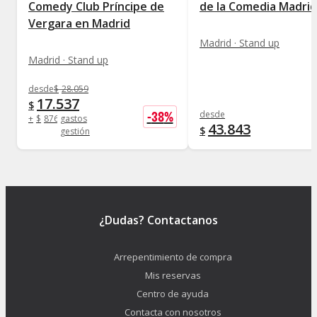
Comedy Club Príncipe de
de la Comedia Madrid
Vergara en Madrid
Madrid · Stand up
Madrid · Stand up
desde
$
28.059
17.537
$
-
38
%
desde
+
$
876
gastos
43.843
$
gestión
¿Dudas? Contactanos
Arrepentimiento de compra
Mis reservas
Centro de ayuda
Contacta con nosotros