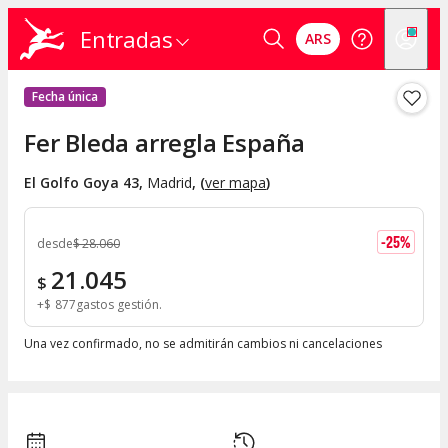
Entradas
ARS
Fecha única
Fer Bleda arregla España
El Golfo Goya 43
,
Madrid
, (
ver mapa
)
-
25
%
desde
$
28.060
21.045
$
+
$
877
gastos gestión
Una vez confirmado, no se admitirán cambios ni cancelaciones