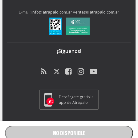
info@atrapalo.com.ar
ventas@atrapalo.com.ar
E-mail:
¡Síguenos!
Descárgate gratis la
app de Atrápalo
Operador Responsable ATRAPALO Legajo 15.735 Atrapalo SRL
Cabildo 1072, CABA - CP 1426.
NO DISPONIBLE