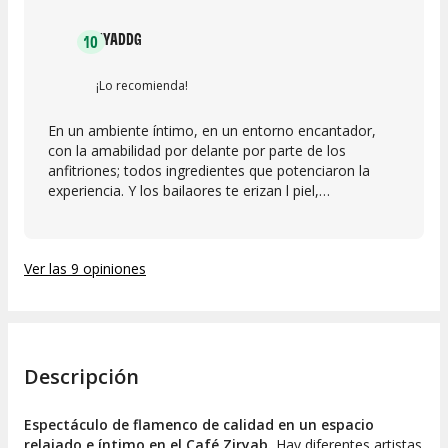
JYADDG
10
¡Lo recomienda!
En un ambiente íntimo, en un entorno encantador,
con la amabilidad por delante por parte de los
anfitriones; todos ingredientes que potenciaron la
experiencia. Y los bailaores te erizan l piel,
conmueven. El único puntito de menos que podría
poner, es l cantante, costaba mucho entenderle. Pero
al final, si te dejabas llevar por la música, te metías en
Ver las 9 opiniones
l historia que contaban.
Descripción
Espectáculo de flamenco de calidad en un espacio
relajado e íntimo en el Café Ziryab.
Hay diferentes artistas