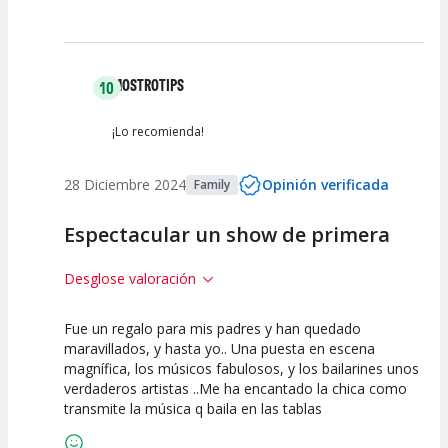
MOSTROTIPS
10
¡Lo recomienda!
28 Diciembre 2024
Opinión verificada
Family
Espectacular un show de primera
Desglose valoración
Fue un regalo para mis padres y han quedado
10
10
10
maravillados, y hasta yo.. Una puesta en escena
magnífica, los músicos fabulosos, y los bailarines unos
Calidad del
Puesta en
Interpretación
verdaderos artistas ..Me ha encantado la chica como
Espectáculo
Escena
artística
transmite la música q baila en las tablas