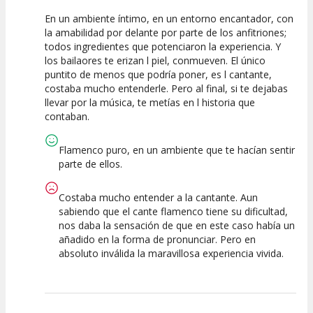
En un ambiente íntimo, en un entorno encantador, con
10
10
10
la amabilidad por delante por parte de los anfitriones;
todos ingredientes que potenciaron la experiencia. Y
Calidad del
Puesta en
Interpretación
los bailaores te erizan l piel, conmueven. El único
Espectáculo
Escena
artística
puntito de menos que podría poner, es l cantante,
costaba mucho entenderle. Pero al final, si te dejabas
llevar por la música, te metías en l historia que
contaban.
Flamenco puro, en un ambiente que te hacían sentir
parte de ellos.
Costaba mucho entender a la cantante. Aun
sabiendo que el cante flamenco tiene su dificultad,
nos daba la sensación de que en este caso había un
añadido en la forma de pronunciar. Pero en
absoluto inválida la maravillosa experiencia vivida.