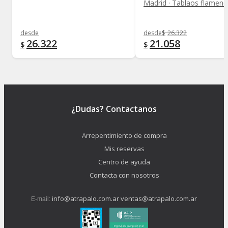
Madrid · Tablaos flamen
desde
desde
$
26.322
26.322
21.058
$
$
¿Dudas? Contactanos
Arrepentimiento de compra
Mis reservas
Centro de ayuda
Contacta con nosotros
info@atrapalo.com.ar
ventas@atrapalo.com.ar
E-mail: