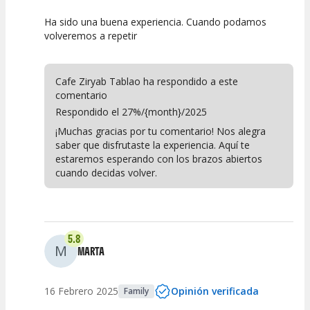
Ha sido una buena experiencia. Cuando podamos
7.5
7.5
7.5
volveremos a repetir
Calidad del
Puesta en
Interpretación
Espectáculo
Escena
artística
Cafe Ziryab Tablao ha respondido a este
comentario
Respondido el 27%/{month}/2025
¡Muchas gracias por tu comentario! Nos alegra
saber que disfrutaste la experiencia. Aquí te
estaremos esperando con los brazos abiertos
cuando decidas volver.
5.8
M
MARTA
16 Febrero 2025
Opinión verificada
Family