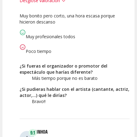
Desglose valoración
Muy bonito pero corto, una hora escasa porque
7.5
7.5
7.5
hicieron descanso
Calidad del
Puesta en
Interpretación
Espectáculo
Escena
artística
Muy profesionales todos
Poco tiempo
¿Si fueras el organizador o promotor del
espectáculo que harías diferente?
Más tiempo porque no es barato
¿Si pudieras hablar con el artista (cantante, actriz,
actor,...) qué le dirías?
Bravo!!
AINHOA
9.1