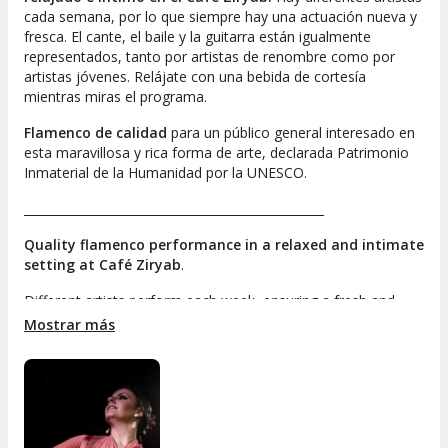
cada semana, por lo que siempre hay una actuación nueva y
fresca. El cante, el baile y la guitarra están igualmente
representados, tanto por artistas de renombre como por
artistas jóvenes. Relájate con una bebida de cortesía
mientras miras el programa.
Flamenco de calidad
para un público general interesado en
esta maravillosa y rica forma de arte, declarada Patrimonio
Inmaterial de la Humanidad por la UNESCO.
__________________________________________________
Quality flamenco performance in a relaxed and intimate
setting at Café Ziryab
.
Different artists perform each week, ensuring a fresh and
unique show every time. Singing, dancing, and guitar are
Mostrar más
equally represented, featuring both renowned artists and
emerging talents. Enjoy a complimentary drink while you
watch the performance.
High-quality flamenco for a general audience interested in
this wonderful and rich art form, declared Intangible Cultural