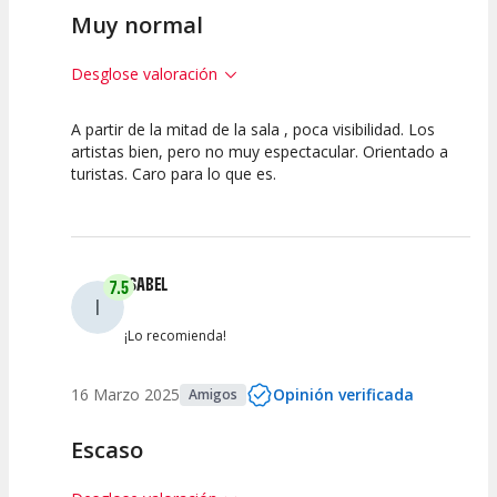
Muy normal
Desglose valoración
A partir de la mitad de la sala , poca visibilidad. Los
5
5
7.5
artistas bien, pero no muy espectacular. Orientado a
turistas. Caro para lo que es.
Calidad del
Puesta en
Interpretación
Espectáculo
Escena
artística
ISABEL
7.5
I
¡Lo recomienda!
16 Marzo 2025
Opinión verificada
Amigos
Escaso