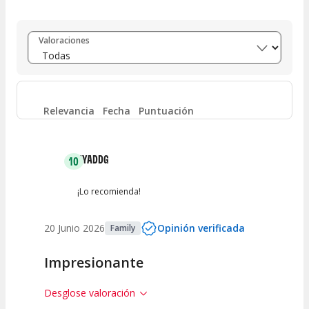
Entre 8 y 10
(
6
)
Valoraciones
Entre 6 y 8
(
2
)
Entre 4 y 6
(
1
)
Relevancia
Fecha
Puntuación
Entre 2 y 4
(
0
)
JYADDG
10
Entre 0 y 2
(
0
)
¡Lo recomienda!
20 Junio 2026
Opinión verificada
Family
Impresionante
Desglose valoración