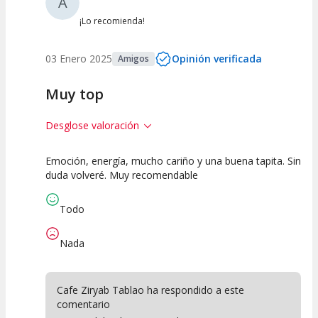
A
¡Lo recomienda!
03 Enero 2025
Opinión verificada
Amigos
Muy top
Desglose valoración
Emoción, energía, mucho cariño y una buena tapita. Sin
10
7.5
10
duda volveré. Muy recomendable
Calidad del
Puesta en
Interpretación
Espectáculo
Escena
artística
Todo
Nada
Cafe Ziryab Tablao ha respondido a este
comentario