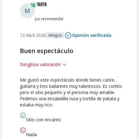
MARTA
10
M
¡Lo recomienda!
12 Abril 2026
Opinión verificada
Amigos
Buen espectáculo
Desglose valoración
Me gustó este espectáculo donde tienes cante,
10
10
10
guitarra y tres bailarines muy talentosos. Es cortito
pero el sitio pequeño y el persona muy amable.
Calidad del
Puesta en
Interpretación
Pedimos una ensaladilla rusa y tortilla de patata y
Espectáculo
Escena
artística
estaba muy rico.
Sitio con encanto
Nada