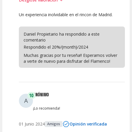
Un experiencia inolvidable en el rincon de Madrid.
10
10
10
Calidad del
Puesta en
Interpretación
Espectáculo
Escena
artística
Daniel Propietario ha respondido a este
comentario
Respondido el 20%/{month}/2024
Muchas gracias por tu reseña!! Esperamos volver
a verte de nuevo para disfrutar del Flamenco!
ANÓNIMO
10
A
¡Lo recomienda!
01 Junio 2024
Opinión verificada
Amigos