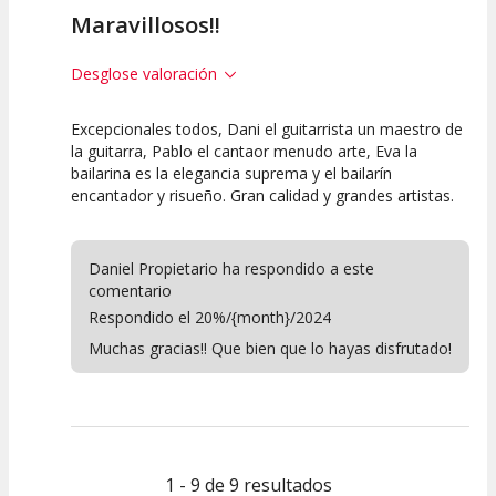
Maravillosos!!
Desglose valoración
Excepcionales todos, Dani el guitarrista un maestro de
10
10
10
la guitarra, Pablo el cantaor menudo arte, Eva la
bailarina es la elegancia suprema y el bailarín
Calidad del
Puesta en
Interpretación
encantador y risueño. Gran calidad y grandes artistas.
Espectáculo
Escena
artística
Daniel Propietario ha respondido a este
comentario
Respondido el 20%/{month}/2024
Muchas gracias!! Que bien que lo hayas disfrutado!
1 - 9 de 9 resultados