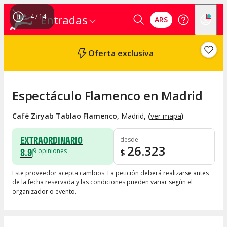
4
/
14
Entradas
ARS
Oferta exclusiva
Espectáculo Flamenco en Madrid
Café Ziryab Tablao Flamenco
,
Madrid
, (
ver mapa
)
EXTRAORDINARIO
desde
26.323
8.9
9
opiniones
$
Este proveedor acepta cambios. La petición deberá realizarse antes
de la fecha reservada y las condiciones pueden variar según el
organizador o evento.