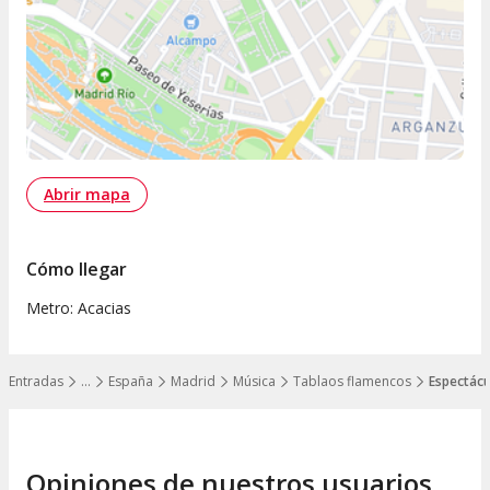
Abrir mapa
Cómo llegar
Metro: Acacias
Entradas
…
España
Madrid
Música
Tablaos flamencos
Espectácu
Mostrar todos los niveles
Opiniones de nuestros usuarios