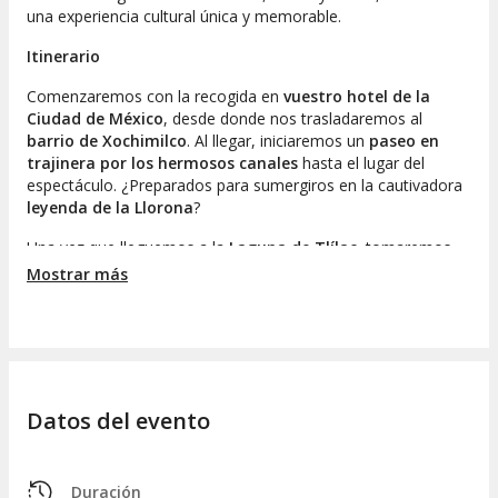
una experiencia cultural única y memorable.
Itinerario
Comenzaremos con la recogida en
vuestro hotel de la
Ciudad de México
, desde donde nos trasladaremos al
barrio de Xochimilco
. Al llegar, iniciaremos un
paseo en
trajinera por los hermosos canales
hasta el lugar del
espectáculo. ¿Preparados para sumergiros en la cautivadora
leyenda de la Llorona
?
Una vez que lleguemos a la
Laguna de Tlílac
, tomaremos
asiento en la trajinera, que se transformará en nuestra
Mostrar más
butaca para el espectáculo. La historia de este personaje
tiene raíces profundas que se remontan a las
crónicas de
Bernal Díaz del Castillo
, un español que fue parte de la
conquista del imperio mexicano y que narró la leyenda de la
Llorona en sus relatos.
Datos del evento
La trama gira en torno al
espíritu de una mujer indígena
que vaga llorando por los
canales de Xochimilco
. Esta
narración ha sido transmitida a través de las generaciones y
actualmente es reconocida como
Patrimonio Cultural
de la
Duración