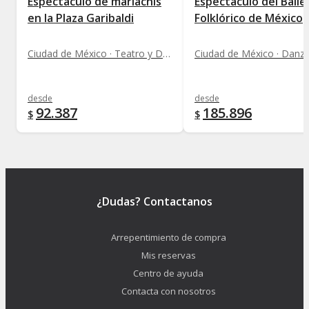
Espectáculo de mariachis
Espectáculo del Balle
en la Plaza Garibaldi
Folklórico de México
Ciudad de México · Teatro y Danza
Ciudad de México · Danz
desde
desde
92.387
185.896
$
$
¿Dudas? Contactanos
Arrepentimiento de compra
Mis reservas
Centro de ayuda
Contacta con nosotros