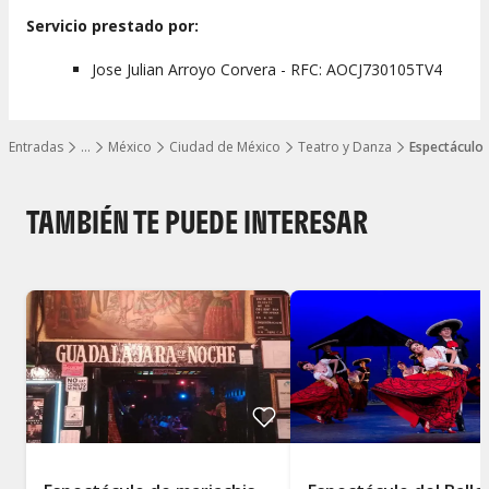
Servicio prestado por:
Jose Julian Arroyo Corvera - RFC: AOCJ730105TV4
Entradas
…
México
Ciudad de México
Teatro y Danza
Espectáculo 
Mostrar todos los niveles
TAMBIÉN TE PUEDE INTERESAR