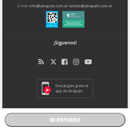
info@atrapalo.com.ar
ventas@atrapalo.com.ar
E-mail:
¡Síguenos!
Descárgate gratis la
app de Atrápalo
Operador Responsable ATRAPALO Legajo 15.735 Atrapalo SRL
Cabildo 1072, CABA - CP 1426.
NO DISPONIBLE