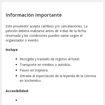
México, incluyendo la
Zona Centro, Zona Polanco y Zona
Rosa
. Si vuestro alojamiento se encuentra en una ubicación
diferente, acordaremos un punto de encuentro en el
Hotel
Información importante
Emporio Reforma
.
Información práctica relevante
Este proveedor acepta cambios y/o cancelaciones. La
petición deberá realizarse antes de 4 días de la fecha
Horarios del espectáculo:
reservada y las condiciones pueden variar según el
Viernes y sábados: 19:00 horas.
organizador o evento.
Domingos: 21:30 horas.
Incluye:
Recogida y traslado de regreso al hotel.
Transporte en minibús o autobús.
Paseo en trajinera.
Entrada al espectáculo de la leyenda de la Llorona
en Xochimilco.
Accesibilidad: