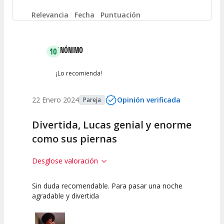
Entre 4 y 6
(
0
)
Relevancia
Fecha
Puntuación
Entre 2 y 4
(
0
)
ANÓNIMO
10
Entre 0 y 2
(
1
)
¡Lo recomienda!
22 Enero 2024
Opinión verificada
Pareja
Divertida, Lucas genial y enorme
como sus piernas
Desglose valoración
Sin duda recomendable. Para pasar una noche
10
10
10
agradable y divertida
Calidad del
Puesta en
Interpretación
Espectáculo
Escena
artística