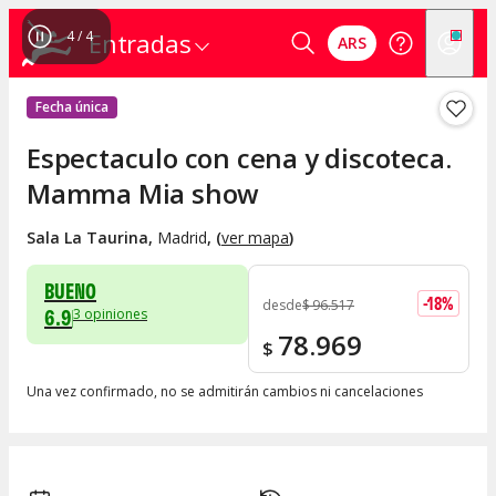
4
/
4
Entradas
ARS
Fecha única
Espectaculo con cena y discoteca.
Mamma Mia show
Sala La Taurina
,
Madrid
, (
ver mapa
)
BUENO
-
18
%
desde
$
96.517
6.9
3
opiniones
78.969
$
Una vez confirmado, no se admitirán cambios ni cancelaciones