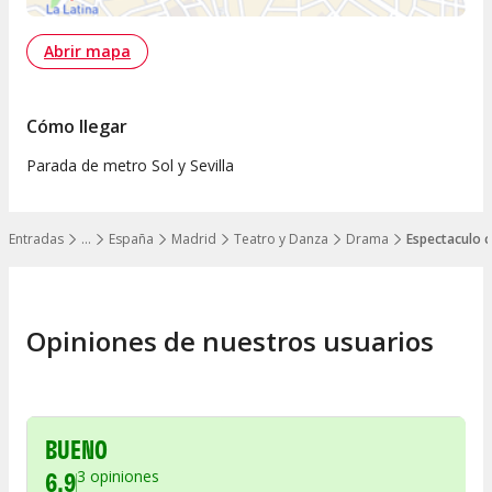
Abrir mapa
Cómo llegar
Parada de metro Sol y Sevilla
Entradas
…
España
Madrid
Teatro y Danza
Drama
Espectaculo 
Mostrar todos los niveles
Opiniones de nuestros usuarios
BUENO
6.9
3
opiniones