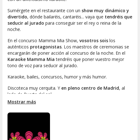
Sumérgete en el restaurante con un
show muy dinámico y
divertido
, dónde bailaréis, cantaréis... vaya que
tendréis que
seducir al jurado
para conseguir ser el rey o reina de la
noche.
En el concurso Mamma Mia Show,
vosotros sois
los
auténticos
protagonistas
. Los maestros de ceremonias se
encargarán de poner acción al concurso de la noche. En el
Karaoke Mamma Mia
tendréis que poner vuestro mejor
tono de voz para seducir al jurado.
Karaoke, bailes, concursos, humor y más humor.
Discoteca muy cerquita. Y
en pleno centro de Madrid
, al
lado de Puerta del sol.
Mostrar más
Menú
Primer Plato
Entremeses Fríos y Calientes
Calamares