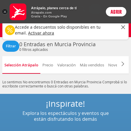
Entradas
Atrápalo, planes cerca de ti
ARS
×
ABRIR
Precios en
Cambiar moneda
Peso argen
Login
Atrapalo.com
Gratis - En Google Play
Murcia provincia
CAMBIAR
Accede a descuentos solo disponibles en tu
Cualquier tipo
Cualquier fecha
email.
Activar ahora
0 Entradas en Murcia Provincia
Filtrar
0
filtros aplicados
Selección Atrápalo
Precio
Valoración
Más vendidos
Novedad
F
Lo sentimos
No encontramos 0 Entradas en Murcia Provincia
Comprobá si lo
escribiste correctamente o buscá con otras palabras.
¡Inspírate!
Explora los espectáculos y eventos que
están disfrutando los demás