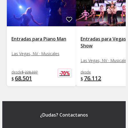
Entradas para Piano Man
Entradas para Vegas!
Show
Las Vegas, NV · Musicales
Las Vegas, NV · Musicale
-
70
%
desde
$
228.337
desde
68.501
76.112
$
$
¿Dudas? Contactanos