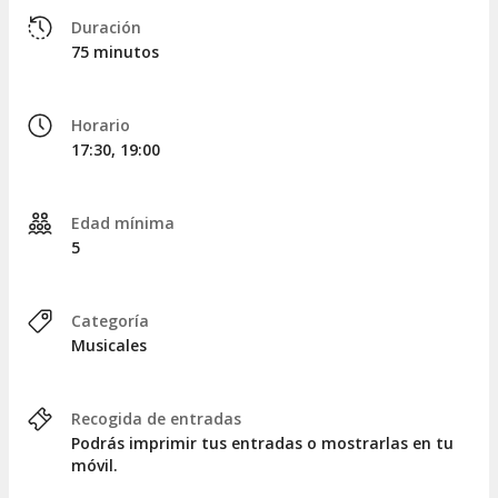
LOCALIDADES
Duración
75 minutos
Al realizar la reserva,
se os asignarán automáticamente
los asientos más cercanos y disponibles en ese
momento
. ¡Cuanto antes realicéis la reserva, mejor será la
Horario
ubicación!
17:30, 19:00
Las localidades se ubicarán en las zonas de
P1, P2 o P3
,
según la selección que hagáis. A continuación, podéis
consultar un plano del teatro:
Edad mínima
5
Plano del Harrah's Las Vegas
.
Categoría
Musicales
Recogida de entradas
Podrás imprimir tus entradas o mostrarlas en tu
móvil.