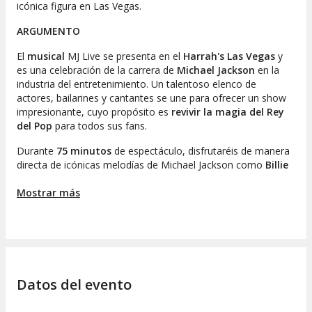
icónica figura en Las Vegas.
ARGUMENTO
El
musical
MJ Live se presenta en el
Harrah's Las Vegas
y
es una celebración de la carrera de
Michael Jackson
en la
industria del entretenimiento. Un talentoso elenco de
actores, bailarines y cantantes se une para ofrecer un show
impresionante, cuyo propósito es
revivir la magia del Rey
del Pop
para todos sus fans.
Durante
75 minutos
de espectáculo, disfrutaréis de manera
directa de icónicas melodías de Michael Jackson como
Billie
Jean
,
Beat It
,
Thriller
,
Bad
,
I want you back, I'll be there
y
ABC
Mostrar más
. Estas canciones arrasaron en el siglo XX y ¡no podréis
evitar cantar a coro!
El show ofrece una revisión de los
grandes éxitos del Rey
del Pop
y permite vivir las emociones que generaban sus
conciertos. Cada elemento, desde la música hasta la
iluminación y la escenografía, se presenta con una atención
Datos del evento
meticulosa al detalle. ¿Qué esperáis para asegurar vuestra
entrada?