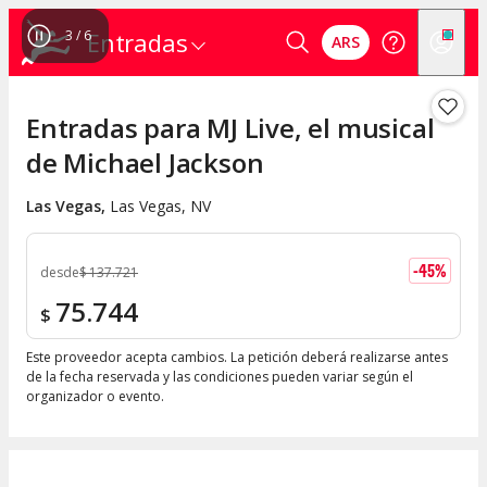
3
/
6
Entradas
ARS
Entradas para MJ Live, el musical
de Michael Jackson
Las Vegas
,
Las Vegas, NV
-
45
%
desde
$
137.721
75.744
$
Este proveedor acepta cambios. La petición deberá realizarse antes
de la fecha reservada y las condiciones pueden variar según el
organizador o evento.