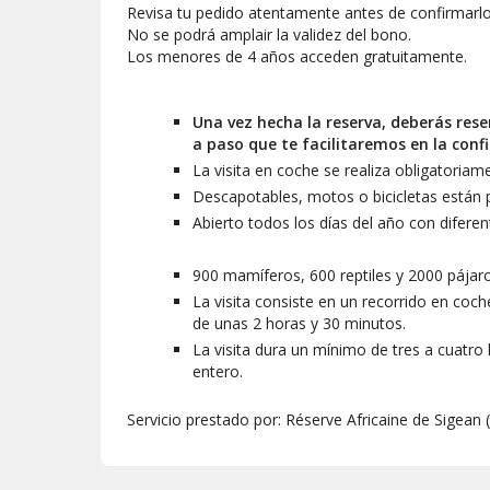
Revisa tu pedido atentamente antes de confirmarlo
Sigean, donde podrás seleccionar fecha
No se podrá amplair la validez del bono.
entradas Atrápalo no podrás acceder a
Los menores de 4 años acceden gratuitamente.
No se aceptan cancelaciones.
No se podrá amplair la validez del bono.
​Los menores de 4 años acceden gratuit
Una vez hecha la reserva, deberás res
a paso que te facilitaremos en la con
La visita en coche se realiza obligatoriam
Descapotables, motos o bicicletas están 
Abierto todos los días del año con difere
900 mamíferos, 600 reptiles y 2000 pájar
La visita consiste en un recorrido en co
de unas 2 horas y 30 minutos.
La visita dura un mínimo de tres a cuatro
entero.
Servicio prestado por: Réserve Africaine de Sigean 