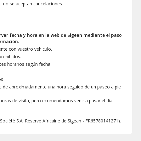
, no se aceptan cancelaciones.
 y hora de visita. Con las
l recinto.
amente.
ervar fecha y hora en la web de Sigean mediante el paso
firmación.
ente con vuestro vehiculo.
prohibidos.
ntes horarios según fecha
os
che de aproximadamente una hora seguido de un paseo a pie
 horas de visita, pero ecomendamos venir a pasar el día
(Société S.A. Réserve Africaine de Sigean - FR65780141271).