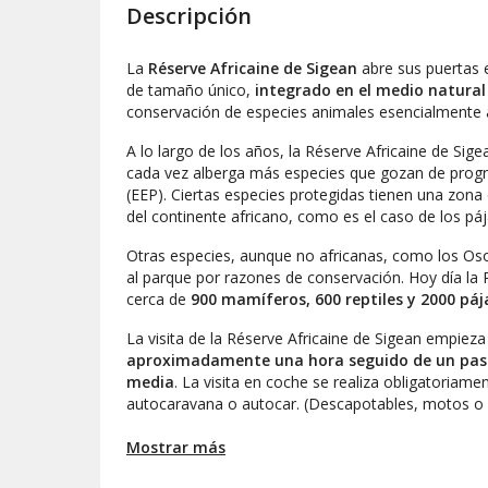
Descripción
La
Réserve Africaine de Sigean
abre sus puertas 
de tamaño único,
integrado en el medio natura
conservación de especies animales esencialmente a
A lo largo de los años, la Réserve Africaine de Sig
cada vez alberga más especies que gozan de prog
(EEP). Ciertas especies protegidas tienen una zona 
del continente africano, como es el caso de los pá
Otras especies, aunque no africanas, como los Oso
al parque por razones de conservación. Hoy día la R
cerca de
900 mamíferos, 600 reptiles y 2000 páj
La visita de la Réserve Africaine de Sigean empiez
aproximadamente una hora seguido de un paseo
media
. La visita en coche se realiza obligatoriame
autocaravana o autocar. (Descapotables, motos o b
En un circuito de
7,5 kilómetros
entraréis en los t
Mostrar más
africana
donde viven los búfalos enanos, impalas,
jirafas. Continuaréis hacia el parque de los osos del