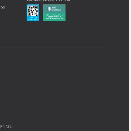
los
P 1426.