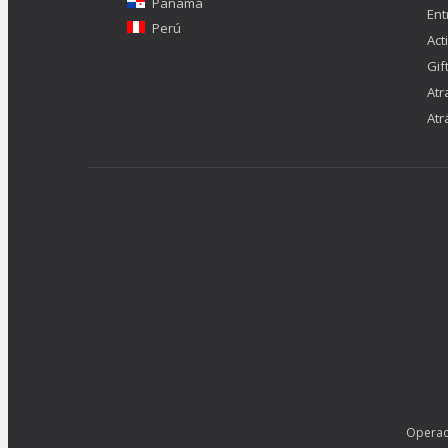
Panamá
Ent
Perú
Act
Gif
Atr
Atr
Operad