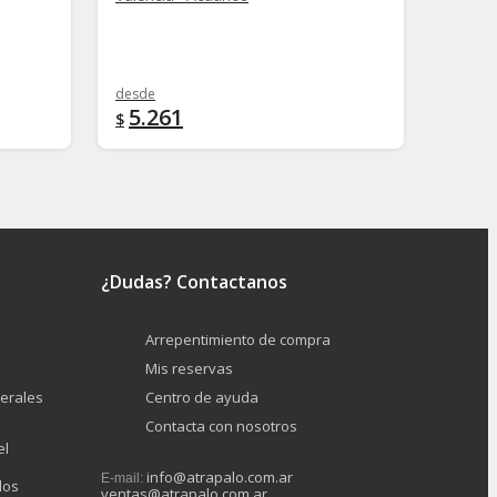
desde
desde
5.261
48.
$
$
¿Dudas? Contactanos
Arrepentimiento de compra
Mis reservas
erales
Centro de ayuda
Contacta con nosotros
el
info@atrapalo.com.ar
E-mail:
los
ventas@atrapalo.com.ar