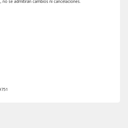
marinas en la zona "Toca Toca".
 no se admitirán cambios ni cancelaciones.
cceso general).
e Palma Aquarium, donde podrás presentar tu entrada para
legar con antelación a la hora deseada para disfrutar de
29751