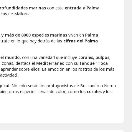
profundidades marinas
con esta
entrada a
Palma
ticas de Mallorca.
os y más de 8000 especies marinas
viven en
Palma
trate en lo que hay detrás de las
cifras del Palma
del mundo
, con una variedad que incluye
corales, pulpos,
 zonas, destaca el
Mediterráneo
con su
tanque "Toca
 y aprender sobre ellos. La emoción en los rostros de los más
ctividad...
pical
. No solo serán los protagonistas de
Buscando a Nemo
bién otras especies llenas de color, como los
corales
y los
te por los
jardines de Palma Aquarium
y descubrir otras
o, si buscas emociones fuertes, no te pierdas el
tanque Big
ad
viven estos imponentes animales... ¿Te atreves a