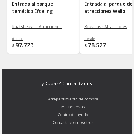
Entrada al parque
Entrada al parque de
temático Efteling
atracciones Walibi
Kaatsheuvel · Atracciones
Bruselas · Atracciones
desde
desde
97.723
78.527
$
$
¿Dudas? Contactanos
Arrepentimiento de compra
Mis reservas
Centro de ayuda
Contacta con nosotros