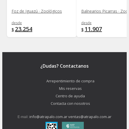
Foz de Iguazú · Zoológicos
Balnearios Picarras · Zoo
desde
desde
23.254
11.907
$
$
¿Dudas? Contactanos
Arrepentimiento de compra
Mis reservas
Centro de ayuda
Contacta con nosotros
info@atrapalo.com.ar
ventas@atrapalo.com.ar
E-mail: