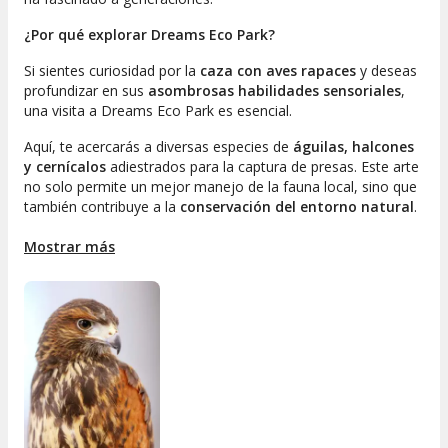
¿Por qué explorar Dreams Eco Park?
Si sientes curiosidad por la
caza con aves rapaces
y deseas
profundizar en sus
asombrosas habilidades sensoriales
,
una visita a Dreams Eco Park es esencial.
Aquí, te acercarás a diversas especies de
águilas, halcones
y cernícalos
adiestrados para la captura de presas. Este arte
no solo permite un mejor manejo de la fauna local, sino que
también contribuye a la
conservación del entorno natural
.
¿Sabías que esta práctica fue reconocida como
Patrimonio
Cultural Inmaterial de la Humanidad
Mostrar más
en 2010?
Durante
dos horas de exhibición
, tendrás la oportunidad de
aprender sobre estos fascinantes depredadores, su
larga
historia
en la cetrería y observar las aves en su medio
natural. Asimismo, podrás ser parte de la representación
El
Caballo de Oro
, donde se revelan los secretos de estos
magníficos seres que han jugado un papel crucial en la
historia humana. Sin duda, será una experiencia que
recordarás.