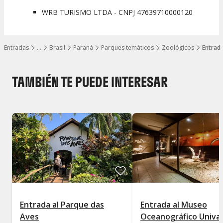
WRB TURISMO LTDA - CNPJ 47639710000120
Entradas
…
Brasil
Paraná
Parques temáticos
Zoológicos
Entrad
Mostrar todos los niveles
TAMBIÉN TE PUEDE INTERESAR
Entrada al Parque das
Entrada al Museo
Aves
Oceanográfico Unival