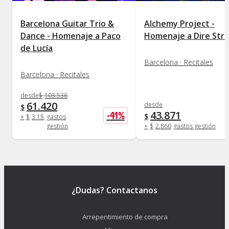
Barcelona Guitar Trio &
Alchemy Project -
Dance - Homenaje a Paco
Homenaje a Dire Stra
de Lucía
Barcelona · Recitales
Barcelona · Recitales
desde
$
103.536
61.420
desde
$
43.871
-
41
%
$
+
$
3.158
gastos
gestión
+
$
2.860
gastos gestión
¿Dudas? Contactanos
Arrepentimiento de compra