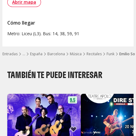
Abrir mapa
Cómo llegar
Metro: Liceu (L3). Bus: 14, 38, 59, 91
Entradas
…
España
Barcelona
Música
Recitales
Funk
Emilio So
Mostrar todos los niveles
TAMBIÉN TE PUEDE INTERESAR
9.5