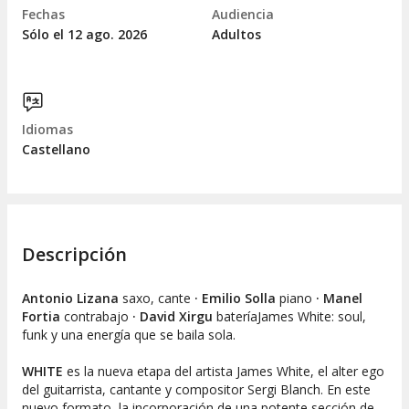
Fechas
Audiencia
Sólo el 12
ago.
2026
Adultos
Idiomas
Castellano
Descripción
Antonio Lizana
saxo, cante
· Emilio Solla
piano
· Manel
Fortia
contrabajo
· David Xirgu
bateríaJames White: soul,
funk y una energía que se baila sola.
WHITE
es la nueva etapa del artista James White, el alter ego
del guitarrista, cantante y compositor Sergi Blanch. En este
nuevo formato, la incorporación de una potente sección de