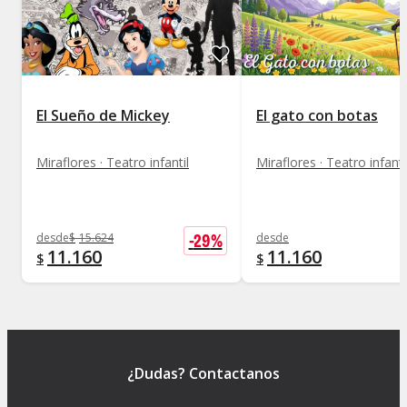
El Sueño de Mickey
El gato con botas
Miraflores · Teatro infantil
Miraflores · Teatro infanti
-
29
%
desde
$
15.624
desde
11.160
11.160
$
$
¿Dudas? Contactanos