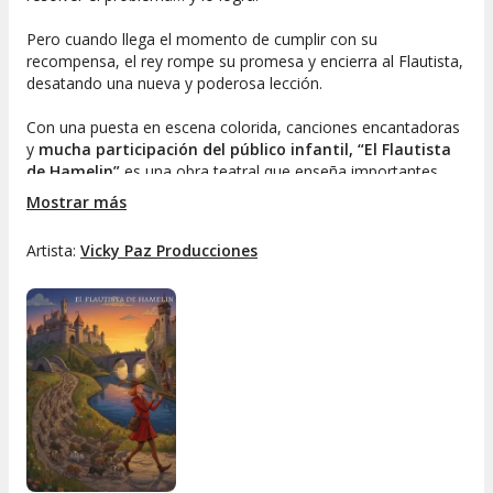
Pero cuando llega el momento de cumplir con su
recompensa, el rey rompe su promesa y encierra al Flautista,
desatando una nueva y poderosa lección.
Con una puesta en escena colorida, canciones encantadoras
y
mucha participación del público infantil, “El Flautista
de Hamelin”
es una obra teatral que enseña importantes
valores como
la honestidad, el respeto a la palabra dada
Mostrar más
y la justicia.
Artista:
Vicky Paz Producciones
Una historia clásica contada de forma divertida, dinámica y
educativa, ideal para disfrutar en familia.