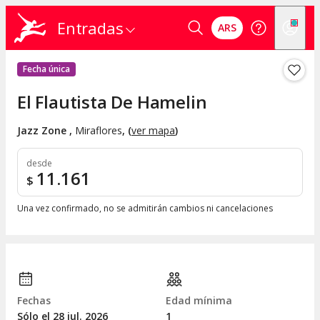
Entradas
ARS
Fecha única
El Flautista De Hamelin
Jazz Zone
,
Miraflores
, (
ver mapa
)
desde
11.161
$
Una vez confirmado, no se admitirán cambios ni cancelaciones
Fechas
Edad mínima
Sólo el 28
jul.
2026
1