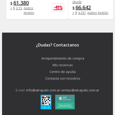
61.380
desde
$
66.642
-
41
%
$
+
$
3.156
gastos
gestión
+
$
4.331
gastos gestión
¿Dudas? Contactanos
Arrepentimiento de compra
Mis reservas
Centro de ayuda
Contacta con nosotros
info@atrapalo.com.ar
ventas@atrapalo.com.ar
E-mail: