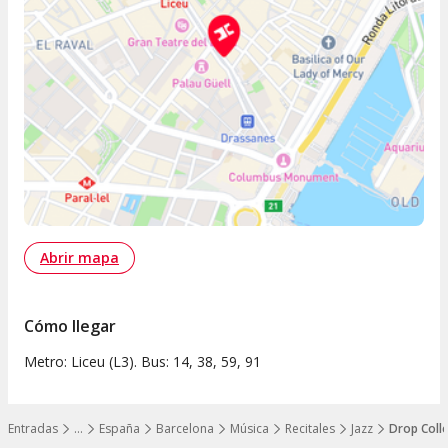
Abrir mapa
Cómo llegar
Metro: Liceu (L3). Bus: 14, 38, 59, 91
Entradas
…
España
Barcelona
Música
Recitales
Jazz
Drop Colle
Mostrar todos los niveles