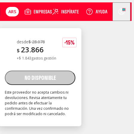
ARS
-
15
%
desde
$
28.078
23.866
$
+
$
1.843
gastos gestión
NO DISPONIBLE
Este proveedor no acepta cambios ni
devoluciones. Revisa atentamente tu
pedido antes de efectuar la
confirmación. Una vez confirmado no
podrá ser modificado ni cancelado.