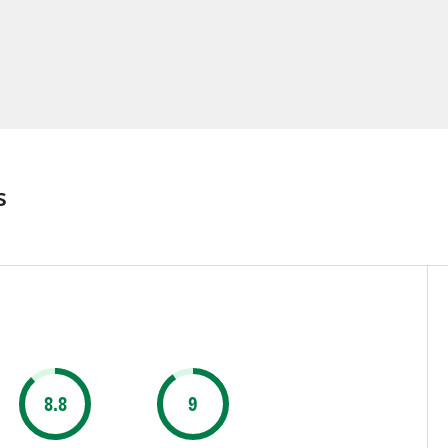
s
8.8
9