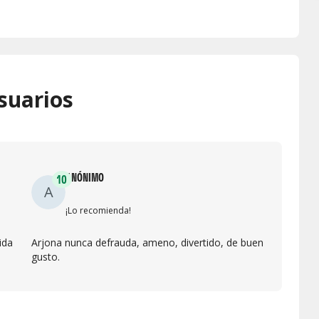
suarios
ANÓNIMO
10
A
¡Lo recomienda!
ida
Arjona nunca defrauda, ameno, divertido, de buen
gusto.