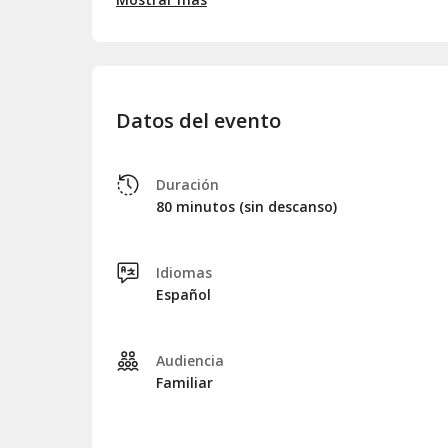
perderte esta propuesta que reimagina los cuento
andaluz inconfundible. ¡Déjate llevar por la magia y 
Brodwei
en un concierto lleno de alegría y diversión
Datos del evento
Duración
80 minutos (sin descanso)
Idiomas
Español
Audiencia
Familiar