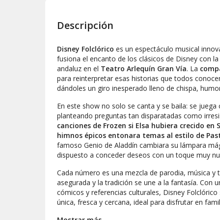
Descripción
Disney Folclórico
es un espectáculo musical innov
fusiona el encanto de los clásicos de Disney con la g
andaluz en el
Teatro Arlequín Gran Vía
. La
comp
para reinterpretar esas historias que todos cono
dándoles un giro inesperado lleno de chispa, humo
En este show no solo se canta y se baila: se juega 
planteando preguntas tan disparatadas como irresis
canciones de
Frozen
si Elsa hubiera crecido en 
himnos épicos entonara temas al estilo de Past
famoso Genio de Aladdín cambiara su lámpara mági
dispuesto a conceder deseos con un toque muy nu
Cada número es una mezcla de parodia, música y te
asegurada y la tradición se une a la fantasía. Con u
cómicos y referencias culturales, Disney Folclórico
única, fresca y cercana, ideal para disfrutar en fam
Si te apasionan las versiones originales, el buen h
Mostrar más