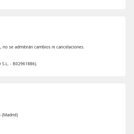
 no se admitirán cambios ni cancelaciones.
S.L. - B02961886).
5
(
Madrid
)