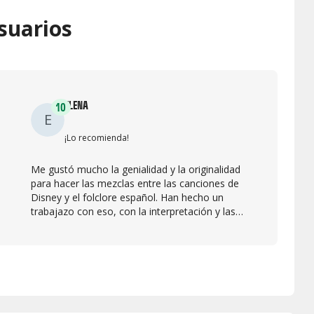
suarios
ELENA
10
E
¡Lo recomienda!
Me gustó mucho la genialidad y la originalidad
para hacer las mezclas entre las canciones de
Disney y el folclore español. Han hecho un
trabajazo con eso, con la interpretación y las
voces que tienen los cuatro. Lo recomiendo
muchísimo