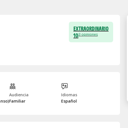
EXTRAORDINARIO
10
3
opiniones
Audiencia
Idiomas
anso)
Familiar
Español