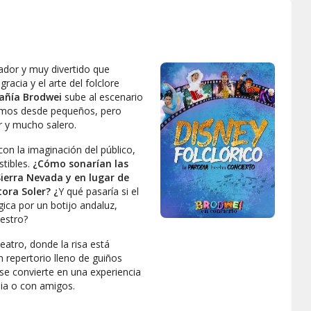
ador y muy divertido que
racia y el arte del folclore
añía Brodwei
sube al escenario
cemos desde pequeños, pero
r y mucho salero.
con la imaginación del público,
tibles.
¿Cómo sonarían las
Sierra Nevada y en lugar de
ora Soler? ¿
Y qué pasaría si el
ca por un botijo andaluz,
estro?
atro, donde la risa está
n repertorio lleno de guiños
 se convierte en una experiencia
ilia o con amigos.
umor y las sorpresas, no puedes