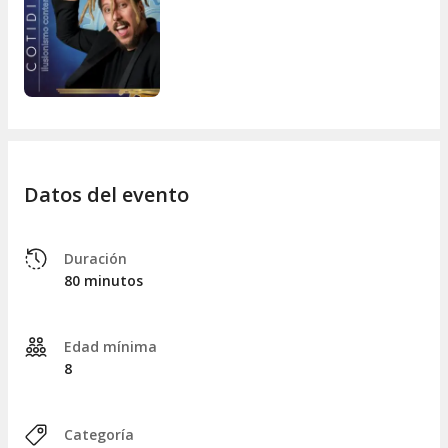
La calidez de sus
luces
, el
misterio
de sus
sombras
y el
valor de su arte.
Y tú, ¿ya has vivido la experiencia de la magia en vivo?
Datos del evento
Duración
80 minutos
Edad mínima
8
Categoría