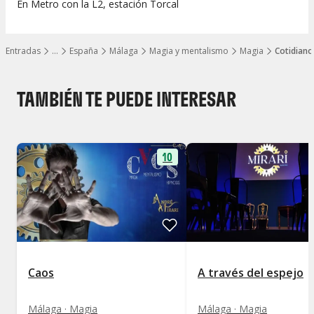
En Metro con la L2, estación Torcal
Entradas
…
España
Málaga
Magia y mentalismo
Magia
Cotidiano
Mostrar todos los niveles
TAMBIÉN TE PUEDE INTERESAR
10
Caos
A través del espejo
Málaga · Magia
Málaga · Magia