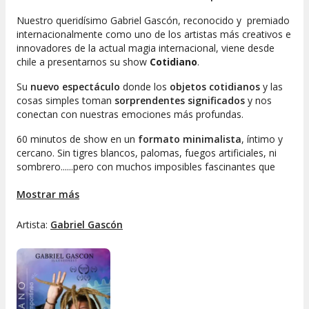
Nuestro queridísimo Gabriel Gascón, reconocido y premiado
internacionalmente como uno de los artistas más creativos e
innovadores de la actual magia internacional, viene desde
chile a presentarnos su show
Cotidiano
.
Su
nuevo espectáculo
donde los
objetos cotidianos
y las
cosas simples toman
sorprendentes significados
y nos
conectan con nuestras emociones más profundas.
60 minutos de show en un
formato minimalista
, íntimo y
cercano. Sin tigres blancos, palomas, fuegos artificiales, ni
sombrero......pero con muchos imposibles fascinantes que
intrigan la mente, remueven el alma y nos conectan con el
instante presente.
Mostrar más
Un show lleno de cosas que no tienen ninguna intención de
Artista:
Gabriel Gascón
contarte, para que vengas, te sorprendas, te emociones,
llores o lo vivas como te dé la gana y vivas el asombro desde
lo
Cotidiano
.
Ve a vivir esta experiencia en un
ambiente íntimo
, diseñado
exclusivamente para sentir
la magia en condiciones reales
.