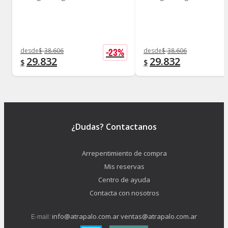
-
23
%
desde
$
38.606
desde
$
38.606
29.832
29.832
$
$
¿Dudas? Contactanos
Arrepentimiento de compra
Mis reservas
Centro de ayuda
Contacta con nosotros
info@atrapalo.com.ar
ventas@atrapalo.com.ar
E-mail: