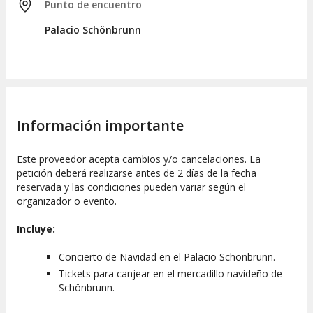
Punto de encuentro
Aforo
Palacio Schönbrunn
Dependiendo del aforo, en algunas fechas los conciertos se
llevarán a cabo en la Gran Galería, en la sala Blanca y
Dorada, en el Teatro del Palacio Schönbrunn, o en otros
auditorios de Viena.
Información importante
Este proveedor acepta cambios y/o cancelaciones. La
petición deberá realizarse antes de 2 días de la fecha
reservada y las condiciones pueden variar según el
organizador o evento.
Incluye:
Concierto de Navidad en el Palacio Schönbrunn.
Tickets para canjear en el mercadillo navideño de
Schönbrunn.