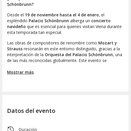
Schönbrunn?
Desde el
19 de noviembre hasta el 4 de enero
, el
espléndido
Palacio Schönbrunn
alberga un
concierto
navideño
que es esencial para quienes visitan Viena durante
esta temporada tan especial.
Las obras de compositores de renombre como
Mozart y
Strauss
resonarán en este entorno distinguido, gracias a la
interpretación de la
Orquesta del Palacio Schönbrunn
, una
de las más reconocidas globalmente. Este evento se
complementará con las voces de los artistas de la
Orangerie
de Schönbrunn
Mostrar más
.
Podréis presenciar este excepcional concierto en la misma
sala donde se llevó a cabo la famosa
competencia musical
entre Wolfgang Amadeus Mozart y Antonio Salieri
en
1786. La
Orangerie
, que fue el antiguo invernadero del
Palacio Schönbrunn, representará el lugar ideal para disfrutar
Datos del evento
de un evento tan especial.
Categorías de entradas
Duración