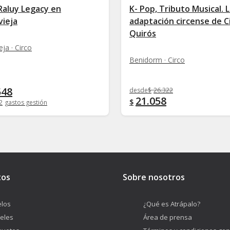
Raluy Legacy en
K- Pop, Tributo Musical. 
vieja
adaptación circense de C
Quirós
eja · Circo
Benidorm · Circo
548
desde
$
26.322
21.058
$
2
gastos gestión
tos
Sobre nosotros
los
¿Qué es Atrápalo?
eles
Área de prensa