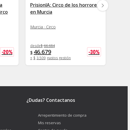
La
PrisionIA: Circo de los horrores
Gran 
irco
en Murcia
Alcáz
Murcia · Circo
Los Al
desde
$
66.684
46.679
-
20
%
-
30
%
desde
$
$
15.
$
+
$
3.509
gastos gestión
¿Dudas? Contactanos
Arrepentimiento de compra
Mis reservas