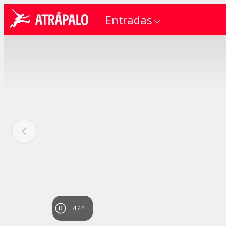
Entradas
4
/
4