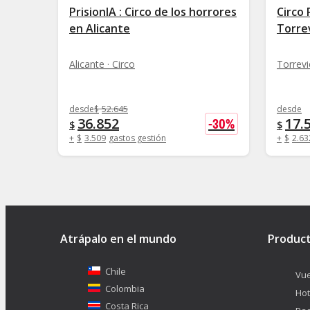
PrisionIA : Circo de los horrores
Circo 
en Alicante
Torre
Alicante · Circo
Torrevi
desde
$
52.645
desde
36.852
17.
-
30
%
$
$
+
$
3.509
gastos gestión
+
$
2.63
Atrápalo en el mundo
Produc
Chile
Vue
Colombia
Hot
Costa Rica