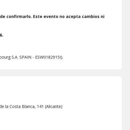
de confirmarlo.
Este evento no acepta cambios ni
6.
mbourg S.A. SPAIN - ESW0182915I).
de la Costa Blanca, 141
(
Alicante
)