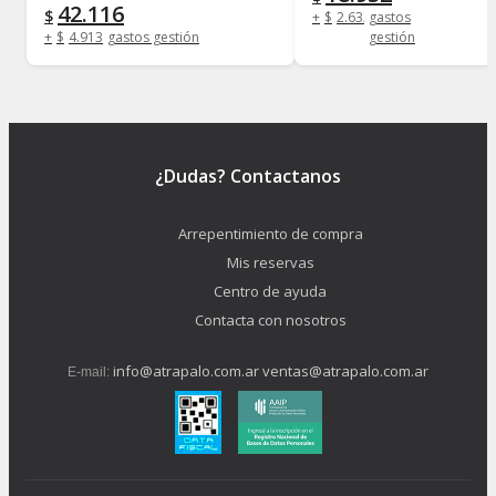
42.116
$
+
$
2.632
gastos
+
$
4.913
gastos gestión
gestión
¿Dudas? Contactanos
Arrepentimiento de compra
Mis reservas
Centro de ayuda
Contacta con nosotros
info@atrapalo.com.ar
ventas@atrapalo.com.ar
E-mail: