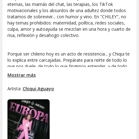
eternas, las mamás del chat, las terapias, los TikTok
motivacionales y los absurdos de una adultez donde todos
tratamos de sobrevivir... con humor y vino. En "CHILEY", no
hay temas prohibidos: maternidad, política, redes sociales,
culpa, amor y autoayuda se mezclan en una hora y cuarto de
risa, reflexión y desahogo colectivo.
Porque ser chileno hoy es un acto de resistencia... y Chiqui te
lo explica entre carcajadas. Prepárate para reírte de todo lo
que nos duele, de todo lo que fingimos entender, y de todo
lo que somos. Un show honesto, incorrecto y
Mostrar más
profundamente liberador.
Artista:
Chiqui Aguayo