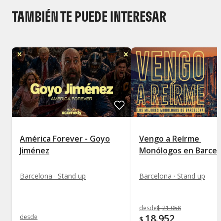
TAMBIÉN TE PUEDE INTERESAR
América Forever - Goyo
Vengo a Reírme 
Jiménez
Monólogos en Barcel
Barcelona · Stand up
Barcelona · Stand up
desde
$
21.058
18.952
desde
$