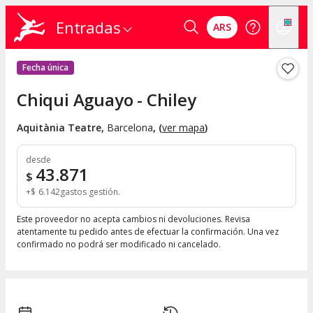
Entradas
ARS
Fecha única
Chiqui Aguayo - Chiley
Aquitània Teatre
,
Barcelona
, (
ver mapa
)
desde
43.871
$
+
$
6.142
gastos gestión
Este proveedor no acepta cambios ni devoluciones. Revisa
atentamente tu pedido antes de efectuar la confirmación. Una vez
confirmado no podrá ser modificado ni cancelado.