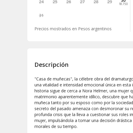
30
24
25
26
27
28
29
18.750
31
Precios mostrados en
Pesos argentinos
Descripción
"Casa de muñecas", la célebre obra del dramaturg
una vitalidad e intensidad emocional única en esta
historia sigue de cerca a Nora Helmer, una mujer qu
matrimonio aparentemente idílico, descubre que h
muñeca tanto por su esposo como por la sociedad
secreto del pasado amenaza con desmoronar su re
profunda crisis que la lleva a cuestionar sus role
mujer, impulsándola a tomar una decisión drástica
morales de su tiempo.