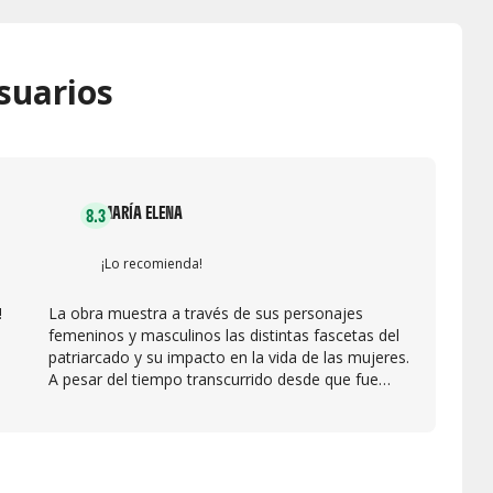
suarios
MARÍA ELENA
8.3
¡Lo recomienda!
!
La obra muestra a través de sus personajes
femeninos y masculinos las distintas fascetas del
patriarcado y su impacto en la vida de las mujeres.
A pesar del tiempo transcurrido desde que fue
escrita, se reconocen patrones comunes en las
vidas contemporáneas.