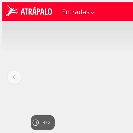
Entradas
4
/
5