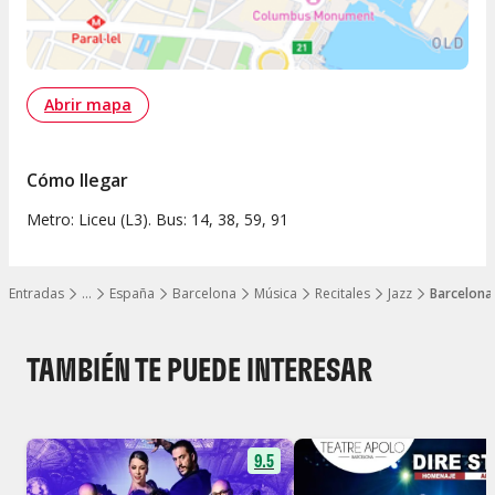
Abrir mapa
Cómo llegar
Metro: Liceu (L3). Bus: 14, 38, 59, 91
Entradas
…
España
Barcelona
Música
Recitales
Jazz
Barcelona
Mostrar todos los niveles
TAMBIÉN TE PUEDE INTERESAR
9.5