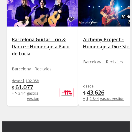
Barcelona Guitar Trio &
Alchemy Project -
Dance - Homenaje a Paco
Homenaje a Dire Stra
de Lucía
Barcelona · Recitales
Barcelona · Recitales
desde
$
102.958
61.077
desde
$
43.626
-
41
%
$
+
$
3.141
gastos
gestión
+
$
2.844
gastos gestión