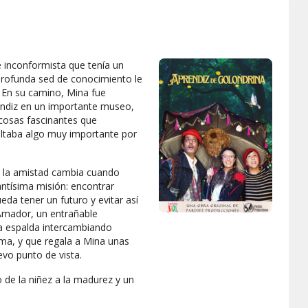
e inconformista que tenía un
 profunda sed de conocimiento le
. En su camino, Mina fue
endiz en un importante museo,
cosas fascinantes que
faltaba algo muy importante por
 y la amistad cambia cuando
ntísima misión: encontrar
eda tener un futuro y evitar así
Amador, un entrañable
a espalda intercambiando
lma, y que regala a Mina unas
vo punto de vista.
 de la niñez a la madurez y un
nas, por mucho que se alejen