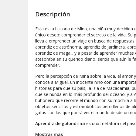
Descripción
Esta es la historia de Mina, una niña muy decidida 
único deseo: comprender el secreto de la vida. Su
lleva a emprender un viaje en busca de respuestas
aprendiz de astrónoma, aprendiz de jardinera, apr
aprendiz de maga... y a pesar de aprender muchas 
atesoraba en su querido diario, sentía que aún le 
comprender.
Pero la percepción de Mina sobre la vida, el amor
conoce a Miguel, un inocente niño con una importa
historias para que su país, la Isla de Macadamia, pu
que se hunda en lo más profundo del océano; y a 
buhonero que recorre el mundo con su mochila a l
objetos sencillos y estrambóticos pero llenos de a
gafas con las que podrá ver el mundo desde un nue
Aprendiz de golondrina
es una metáfora del paso
homenaje a todos aquellos que, como las golondri
Mostrar más
siempre encuentranel camino de vuelta a su hogar.