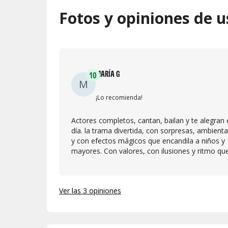
Fotos y opiniones de u
MARÍA G
10
M
¡Lo recomienda!
Actores completos, cantan, bailan y te alegran 
día. la trama divertida, con sorpresas, ambient
y con efectos mágicos que encandila a niños y
mayores. Con valores, con ilusiones y ritmo qu
no aburre ...queremos segundo capitulo de la v
de Mina , se hace corto.
Ver las 3 opiniones