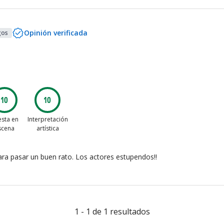
Opinión verificada
gos
10
10
sta en
Interpretación
scena
artística
ra pasar un buen rato. Los actores estupendos!!
1 - 1 de 1 resultados