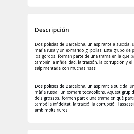
Descripción
Dos policías de Barcelona, ​​un aspirante a suicida, 
mafia rusa y un exmarido gilipollas. Este grupo de p
los gordos, forman parte de una trama en la que pa
también la infidelidad, la traición, la corrupción y e
salpimentada con muchas risas.
_______________________________________________________
Dos policies de Barcelona, un aspirant a suïcida, u
màfia russa i un exmarit tocacollons. Aquest grup d
dels grossos, formen part d'una trama en què partic
també la infidelitat, la traició, la corrupció i l'assa
amb molts riures.