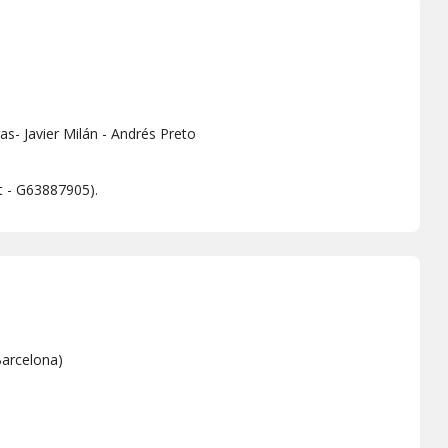
as- Javier Milán - Andrés Preto
t - G63887905).
arcelona
)