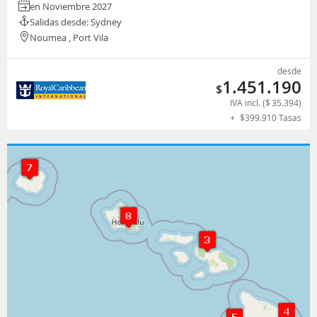
en Noviembre 2027
Salidas desde: Sydney
Noumea , Port Vila
desde
1.451.190
$
IVA incl. (
$
35.394
)
+
$
399.910
Tasas