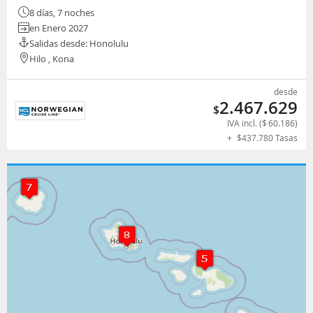
8 días, 7 noches
en Enero 2027
Salidas desde: Honolulu
Hilo , Kona
desde
2.467.629
$
IVA incl. (
$
60.186
)
+
$
437.780
Tasas