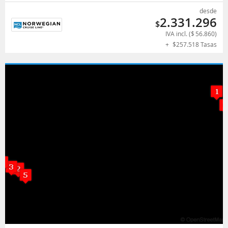
desde
2.331.296
$
IVA incl. (
$
56.860
)
+
$
257.518
Tasas