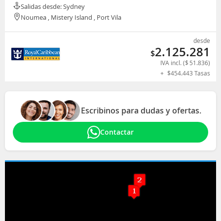
Salidas desde: Sydney
Noumea , Mistery Island , Port Vila
desde
2.125.281
$
IVA incl. (
$
51.836
)
+
$
454.443
Tasas
Escribinos para dudas y ofertas.
Contactar