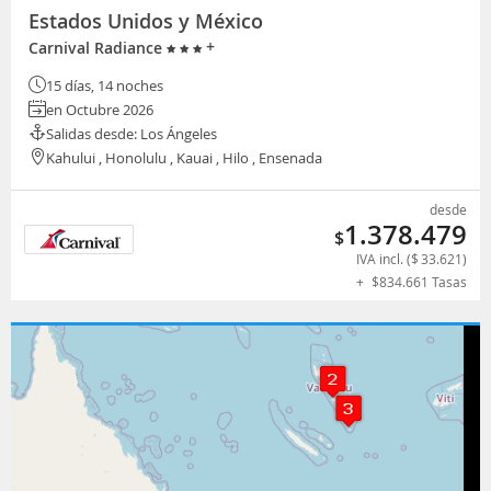
Estados Unidos y México
+
Carnival Radiance
15 días, 14 noches
en Octubre 2026
Salidas desde: Los Ángeles
Kahului , Honolulu , Kauai , Hilo , Ensenada
desde
1.378.479
$
IVA incl. (
$
33.621
)
+
$
834.661
Tasas