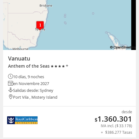
Vanuatu
+
Anthem of the Seas
10 días, 9 noches
en Noviembre 2027
Salidas desde: Sydney
Port Vila , Mistery Island
desde
1.360.301
$
IVA incl. (
$
33.178
)
+
$
386.277
Tasas