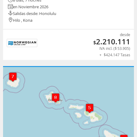
en Noviembre 2026
Salidas desde: Honolulu
Hilo , Kona
desde
2.210.111
$
IVA incl. (
$
53.905
)
+
$
424.147
Tasas