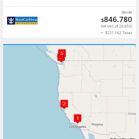
desde
846.780
$
IVA incl. (
$
20.653
)
+
$
221.162
Tasas