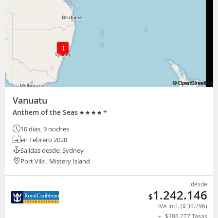
Vanuatu
+
Anthem of the Seas
10 días, 9 noches
en Febrero 2028
Salidas desde: Sydney
Port Vila , Mistery Island
desde
1.242.146
$
IVA incl. (
$
30.296
)
+
$
386.277
Tasas