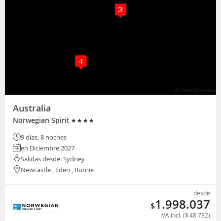
Australia
Norwegian Spirit
9 días, 8 noches
en Diciembre 2027
Salidas desde: Sydney
Newcastle , Eden , Burnie
desde
1.998.037
$
IVA incl. (
$
48.732
)