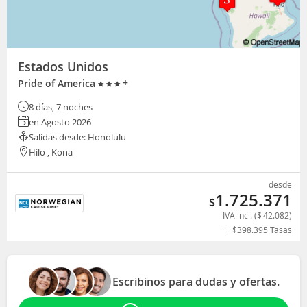
Estados Unidos
+
Pride of America
8 días, 7 noches
en Agosto 2026
Salidas desde: Honolulu
Hilo , Kona
desde
1.725.371
$
IVA incl. (
$
42.082
)
+
$
398.395
Tasas
Escribinos para dudas y ofertas.