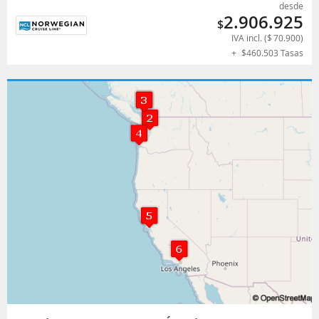
desde
2.906.925
$
IVA incl. (
$
70.900
)
+
$
460.503
Tasas