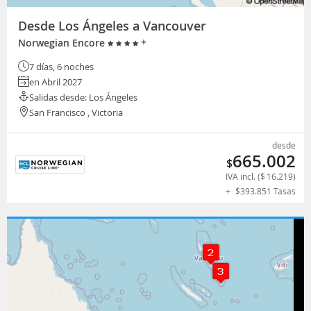
Desde Los Ángeles a Vancouver
+
Norwegian Encore
7 días, 6 noches
en Abril 2027
Salidas desde: Los Ángeles
San Francisco , Victoria
desde
665.002
$
IVA incl. (
$
16.219
)
+
$
393.851
Tasas