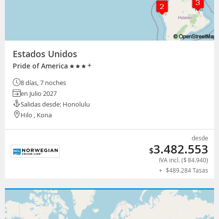
Estados Unidos
+
Pride of America
8 días, 7 noches
en Julio 2027
Salidas desde: Honolulu
Hilo , Kona
desde
3.482.553
$
IVA incl. (
$
84.940
)
+
$
489.284
Tasas