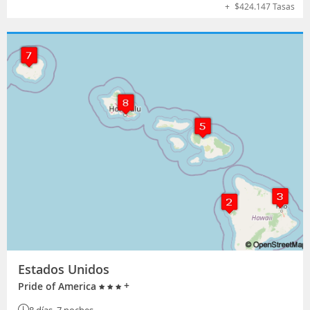
+
$
424.147
Tasas
Estados Unidos
+
Pride of America
8 días, 7 noches