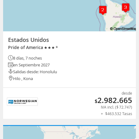
Estados Unidos
+
Pride of America
8 días, 7 noches
en Septiembre 2027
Salidas desde: Honolulu
Hilo , Kona
desde
2.982.665
$
IVA incl. (
$
72.747
)
+
$
463.532
Tasas