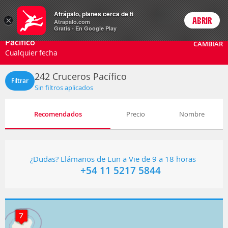
Cruceros
Atrápalo, planes cerca de ti
ARS
×
ABRIR
Precios en
Cambiar moneda
Peso argen
Login
Atrapalo.com
Gratis - En Google Play
Pacífico
CAMBIAR
Cualquier fecha
242
Cruceros Pacífico
Filtrar
Sin filtros aplicados
Recomendados
Precio
Nombre
¿Dudas? Llámanos de Lun a Vie de 9 a 18 horas
+54 11 5217 5844