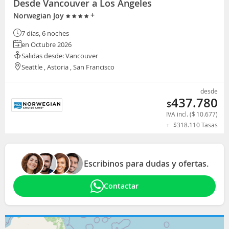
Desde Vancouver a Los Ángeles
+
Norwegian Joy
7 días, 6 noches
en Octubre 2026
Salidas desde: Vancouver
Seattle , Astoria , San Francisco
desde
437.780
$
IVA incl. (
$
10.677
)
+
$
318.110
Tasas
Escribinos para dudas y ofertas.
Contactar