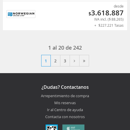
desde
3.618.887
$
IVA incl. (
$
88.265
)
+
$
227.221
Tasas
1 al 20 de 242
1
2
3
¿Dudas? Contactanos
Arrepentimiento de compra
Mis reservas
Ir al Centro de ayuda
Contacta con nosotros