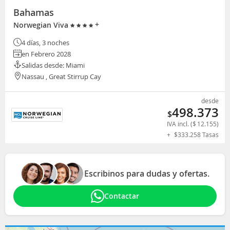
Bahamas
+
Norwegian Viva
4 días, 3 noches
en Febrero 2028
Salidas desde: Miami
Nassau , Great Stirrup Cay
desde
498.373
$
IVA incl. (
$
12.155
)
+
$
333.258
Tasas
Escribinos para dudas y ofertas.
Contactar