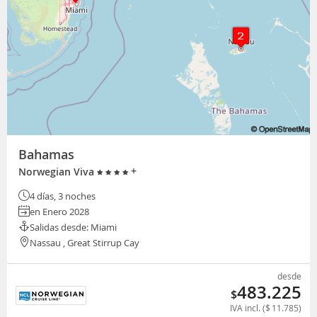
Bahamas
+
Norwegian Viva
4 días, 3 noches
en Enero 2028
Salidas desde: Miami
Nassau , Great Stirrup Cay
desde
483.225
$
IVA incl. (
$
11.785
)