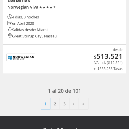
+
Norwegian Viva
4 días, 3 noches
en Abril 2028
Salidas desde: Miami
Great Stirrup Cay , Nassau
desde
513.521
$
IVA incl. (
$
12.524
)
+
$
333.258
Tasas
1 al 20 de 101
1
2
3