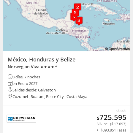
México, Honduras y Belize
+
Norwegian Viva
8 días, 7 noches
en Enero 2027
Salidas desde: Galveston
Cozumel , Roatán , Belice City , Costa Maya
desde
725.595
$
IVA incl. (
$
17.697
)
+
$
393.851
Tasas