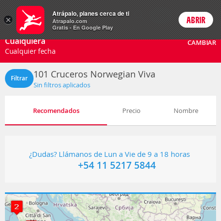
Cruceros
Atrápalo, planes cerca de ti
ARS
×
ABRIR
Precios en
Cambiar moneda
Peso argen
Login
Atrapalo.com
Gratis - En Google Play
Cualquiera
CAMBIAR
Cualquier fecha
101
Cruceros Norwegian Viva
Filtrar
Sin filtros aplicados
Recomendados
Precio
Nombre
¿Dudas? Llámanos de Lun a Vie de 9 a 18 horas
+54 11 5217 5844