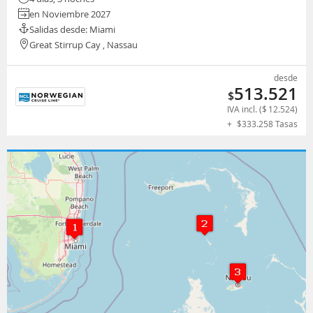
en Noviembre 2027
Salidas desde: Miami
Great Stirrup Cay , Nassau
desde
513.521
$
IVA incl. (
$
12.524
)
+
$
333.258
Tasas