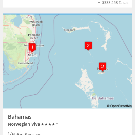
+
$
333.258
Tasas
Bahamas
+
Norwegian Viva
4 días, 3 noches