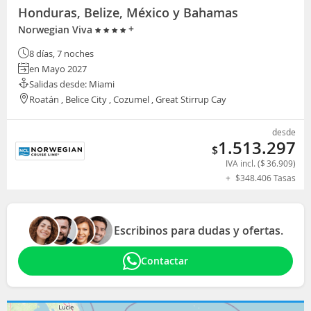
Honduras, Belize, México y Bahamas
+
Norwegian Viva
8 días, 7 noches
en Mayo 2027
Salidas desde: Miami
Roatán , Belice City , Cozumel , Great Stirrup Cay
desde
1.513.297
$
IVA incl. (
$
36.909
)
+
$
348.406
Tasas
Escribinos para dudas y ofertas.
Contactar