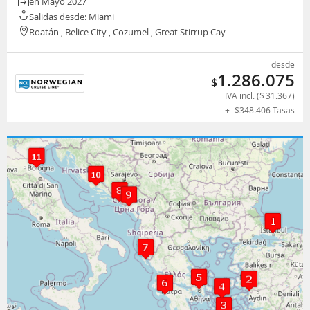
en Mayo 2027
Salidas desde: Miami
Roatán , Belice City , Cozumel , Great Stirrup Cay
desde
1.286.075
$
IVA incl. (
$
31.367
)
+
$
348.406
Tasas