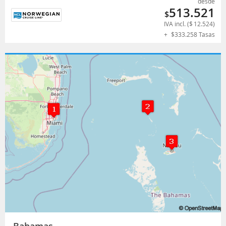
desde
513.521
$
IVA incl. (
$
12.524
)
+
$
333.258
Tasas
Bahamas