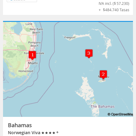
IVA incl. (
$
57.230
)
+
$
484.740
Tasas
Bahamas
+
Norwegian Viva