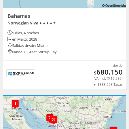
Bahamas
+
Norwegian Viva
5 días, 4 noches
en Marzo 2028
Salidas desde: Miami
Nassau , Great Stirrup Cay
desde
680.150
$
IVA incl. (
$
16.589
)
+
$
333.258
Tasas