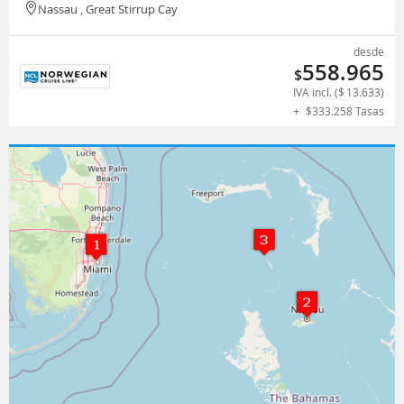
Nassau , Great Stirrup Cay
desde
558.965
$
IVA incl. (
$
13.633
)
+
$
333.258
Tasas