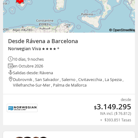
Desde Rávena a Barcelona
+
Norwegian Viva
10 días, 9 noches
en Octubre 2026
Salidas desde: Rávena
Dubrovnik , San Salvador , Salerno , Civitavecchia , La Spezia ,
Villefranche-Sur-Mer , Palma de Mallorca
desde
3.149.295
$
IVA incl. (
$
76.812
)
+
$
393.851
Tasas