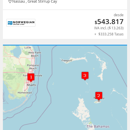
Nassau , Great Stirrup Cay
desde
543.817
$
IVA incl. (
$
13.263
)
+
$
333.258
Tasas