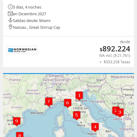
5 días, 4 noches
en Diciembre 2027
Salidas desde: Miami
Nassau , Great Stirrup Cay
desde
892.224
$
IVA incl. (
$
21.761
)
+
$
333.258
Tasas