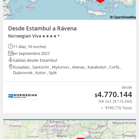
Desde Estambul a Rávena
+
Norwegian Viva
11 días, 10 noches
en Septiembre 2027
Salidas desde: Estambul
Kusadasi , Santorini , Mykonos , Atenas , Katakolon , Corfú ,
Dubrovnik , Kotor , Split
desde
4.770.144
$
IVA incl. (
$
116.344
)
+
$
590.776
Tasas