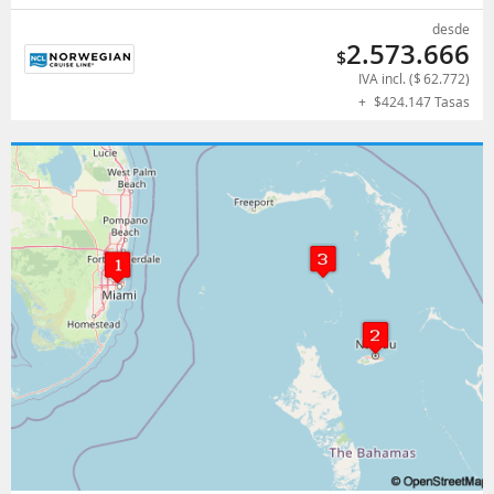
desde
2.573.666
$
IVA incl. (
$
62.772
)
+
$
424.147
Tasas