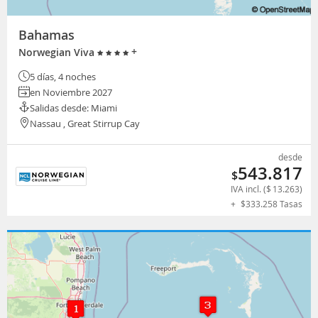
Bahamas
+
Norwegian Viva
5 días, 4 noches
en Noviembre 2027
Salidas desde: Miami
Nassau , Great Stirrup Cay
desde
543.817
$
IVA incl. (
$
13.263
)
+
$
333.258
Tasas