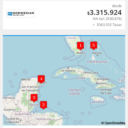
desde
3.315.924
$
IVA incl. (
$
80.876
)
+
$
363.555
Tasas