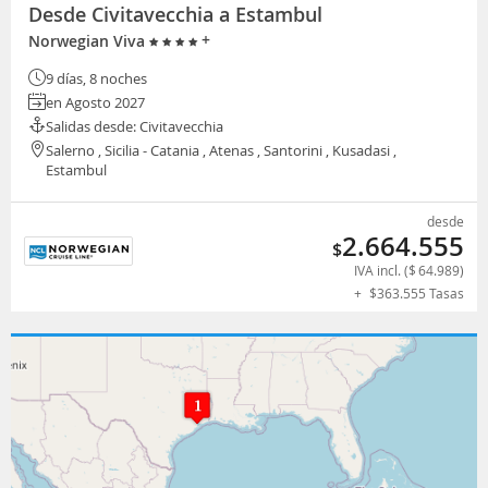
Desde Civitavecchia a Estambul
+
Norwegian Viva
9 días, 8 noches
en Agosto 2027
Salidas desde: Civitavecchia
Salerno , Sicilia - Catania , Atenas , Santorini , Kusadasi ,
Estambul
desde
2.664.555
$
IVA incl. (
$
64.989
)
+
$
363.555
Tasas