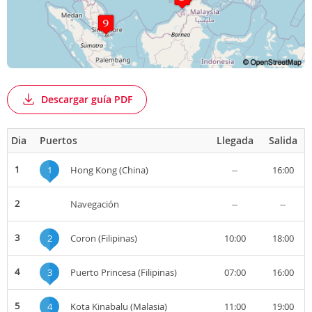
Descargar guía PDF
Dia
Puertos
Llegada
Salida
1
1
Hong Kong (China)
--
16:00
2
Navegación
--
--
3
2
Coron (Filipinas)
10:00
18:00
4
3
Puerto Princesa (Filipinas)
07:00
16:00
5
4
Kota Kinabalu (Malasia)
11:00
19:00