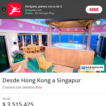
Cruceros
Atrápalo, planes cerca de ti
ARS
×
ABRIR
Precios en
Cambiar moneda
Peso argen
Login
Atrapalo.com
Gratis - En Google Play
Desde Hong Kong a Singapur
Crucero con destino
Asia
desde
$ 3.515.425