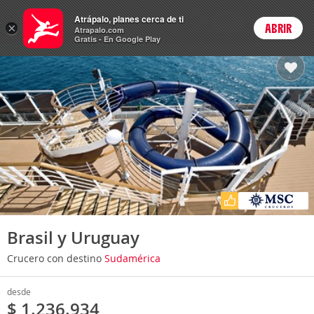
Cruceros
Atrápalo, planes cerca de ti
ARS
×
ABRIR
Precios en
Cambiar moneda
Peso argen
Login
Atrapalo.com
Gratis - En Google Play
Brasil y Uruguay
Crucero con destino
Sudamérica
desde
$ 1.236.934