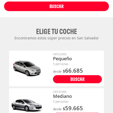
BUSCAR
ELIGE TU COCHE
Encontramos estos súper precios en San Salvador
CATEGORÍA
Pequeño
5 personas
66.685
$
desde
BUSCAR
CATEGORÍA
Mediano
5 personas
59.665
$
desde