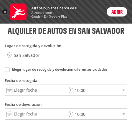
Autos
Atrápalo, planes cerca de ti
ARS
×
ABRIR
Precios en
Cambiar moneda
Peso argen
Login
Atrapalo.com
Gratis - En Google Play
ALQUILER DE AUTOS EN SAN SALVADOR
Lugar de recogida y devolución
Elegir lugar de recogida y devolución diferentes ciudades
Fecha de recogida
Fecha de devolución