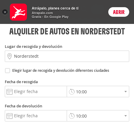
Autos
Atrápalo, planes cerca de ti
ARS
×
ABRIR
Precios en
Cambiar moneda
Peso argen
Login
Atrapalo.com
Gratis - En Google Play
ALQUILER DE AUTOS EN NORDERSTEDT
Lugar de recogida y devolución
Elegir lugar de recogida y devolución diferentes ciudades
Fecha de recogida
Fecha de devolución