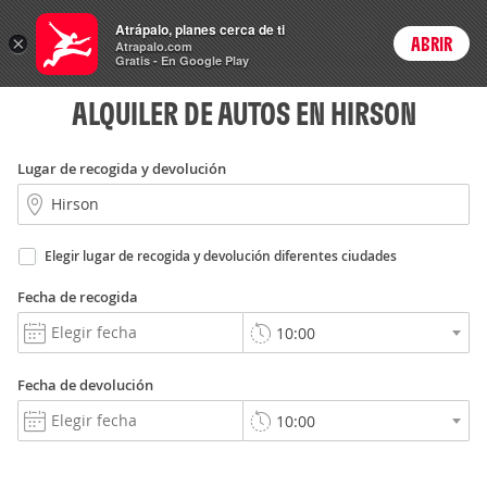
Autos
Atrápalo, planes cerca de ti
ARS
×
ABRIR
Precios en
Cambiar moneda
Peso argen
Login
Atrapalo.com
Gratis - En Google Play
ALQUILER DE AUTOS EN HIRSON
Lugar de recogida y devolución
Elegir lugar de recogida y devolución diferentes ciudades
Fecha de recogida
Fecha de devolución