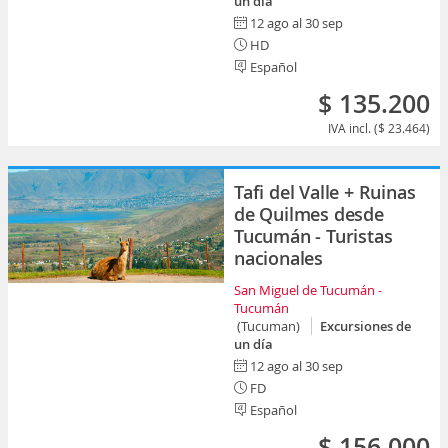
un día
12 ago al 30 sep
HD
Español
$ 135.200
IVA incl. ($ 23.464)
Tafi del Valle + Ruinas
de Quilmes desde
Tucumán - Turistas
nacionales
San Miguel de Tucumán -
Tucumán
(Tucuman)
Excursiones de
un día
12 ago al 30 sep
FD
Español
$ 156.000