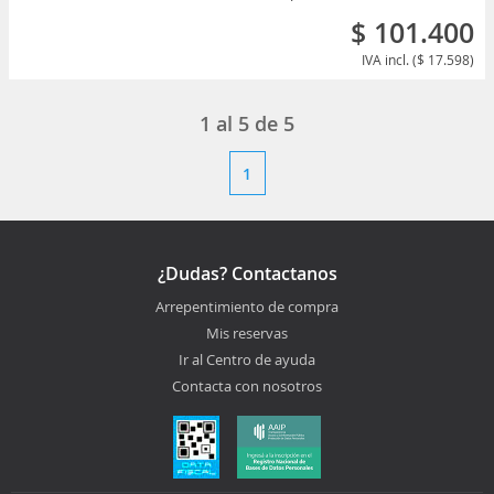
$ 101.400
IVA incl. ($ 17.598)
1
al
5
de
5
1
¿Dudas? Contactanos
Arrepentimiento de compra
Mis reservas
Ir al Centro de ayuda
Contacta con nosotros