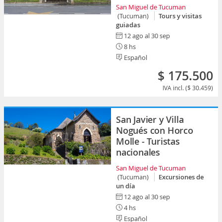
San Miguel de Tucuman
(Tucuman)
Tours y visitas
guiadas
12 ago al 30 sep
8 hs
Español
$ 175.500
IVA incl. ($ 30.459)
San Javier y Villa
Nogués con Horco
Molle - Turistas
nacionales
San Miguel de Tucuman
(Tucuman)
Excursiones de
un día
12 ago al 30 sep
4 hs
Español