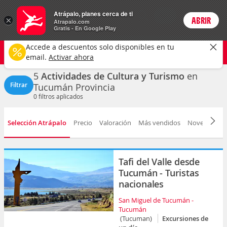
Actividades
Atrápalo, planes cerca de ti
ARS
×
ABRIR
Precios en
Cambiar moneda
Peso argen
Login
Atrapalo.com
Gratis - En Google Play
Tucumán
CAMBIAR
Accede a descuentos solo disponibles en tu
Cultura y turismo
Cualquier fecha
email.
Activar ahora
5
Actividades de Cultura y Turismo
en
Filtrar
Tucumán Provincia
0
filtros aplicados
Selección Atrápalo
Precio
Valoración
Más vendidos
Novedad
D
Tafi del Valle desde
Tucumán - Turistas
nacionales
San Miguel de Tucumán -
Tucumán
(Tucuman)
Excursiones de