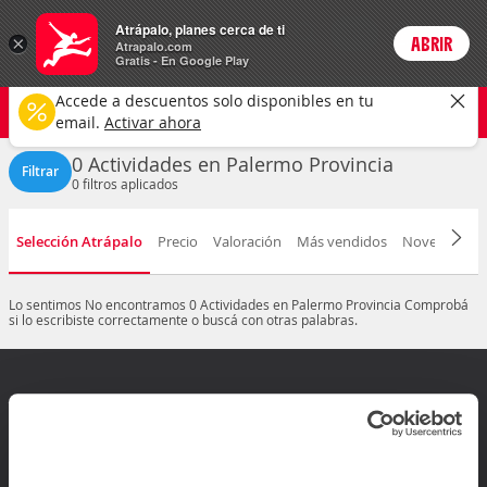
Actividades
Atrápalo, planes cerca de ti
ARS
×
ABRIR
Precios en
Cambiar moneda
Peso argen
Login
Atrapalo.com
Gratis - En Google Play
Palermo
CAMBIAR
Accede a descuentos solo disponibles en tu
Cualquier tipo
Cualquier fecha
email.
Activar ahora
0 Actividades en Palermo Provincia
Filtrar
0
filtros aplicados
Selección Atrápalo
Precio
Valoración
Más vendidos
Novedad
D
Lo sentimos
No encontramos 0 Actividades en Palermo Provincia
Comprobá
si lo escribiste correctamente o buscá con otras palabras.
¿Dudas? Contactanos
Arrepentimiento de compra
Mis reservas
Ir al Centro de ayuda