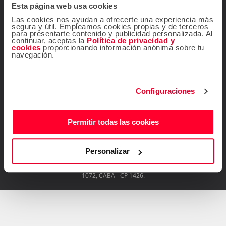
Esta página web usa cookies
Contacta con nosotros
Las cookies nos ayudan a ofrecerte una experiencia más
segura y útil. Empleamos cookies propias y de terceros
para presentarte contenido y publicidad personalizada. Al
continuar, aceptas la
Política de privacidad y
cookies
proporcionando información anónima sobre tu
navegación.
¡Seguinos!
Configuraciones
Permitir todas las cookies
Descárgate gratis la
app de Atrápalo
Personalizar
Operador Responsable ATRÁPALO Legajo 15.735 Atrápalo SRL Cabildo
1072, CABA - CP 1426.