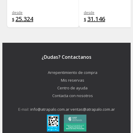
desde
desde
25.324
31.146
$
$
¿Dudas? Contactanos
Arrepentimiento de compra
Mis reservas
Centro de ayuda
Contacta con nosotros
info@atrapalo.com.ar
ventas@atrapalo.com.ar
E-mail: