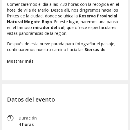
Comenzaremos el día a las 7:30 horas con la recogida en el
hotel de Villa de Merlo. Desde allí, nos dirigiremos hacia los
límites de la ciudad, donde se ubica la
Reserva Provincial
Natural Mogote Bayo
. En este lugar, haremos una pausa
en el famoso
mirador del sol
, que ofrece espectaculares
vistas panorámicas de la región.
Después de esta breve parada para fotografiar el paisaje,
continuaremos nuestro camino hacia las
Sierras de
Comechingones
. Esta cadena montañosa se extiende entre
las provincias de San Luis y Córdoba, sirviendo como una
Mostrar más
frontera natural entre ambas. Mientras exploramos las
laderas de estos picos, también conocidos como
Sierras
Pampeanas
, descubriremos la impresionante biodiversidad
de su fauna y flora.
La ruta nos llevará a ascender hasta una altitud de
2300
Datos del evento
metros sobre el nivel del mar
, un mirador ideal para
disfrutar de las magníficas vistas del valle de Conlara.
Durante este recorrido, compartiremos la historia sobre el
término
"comechingones"
, relacionado con las etnias
Duración
argentinas de los hênîa y los kâmîare, cuyos ancestros
4 horas
habitaron estas tierras hasta la llegada de los conquistadores