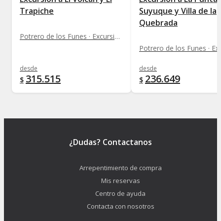
Trapiche
Suyuque y Villa de la
Quebrada
Potrero de los Funes · Excursiones
desde
desde
315.515
236.649
$
$
¿Dudas? Contactanos
Arrepentimiento de compra
Mis reservas
Centro de ayuda
Contacta con nosotros