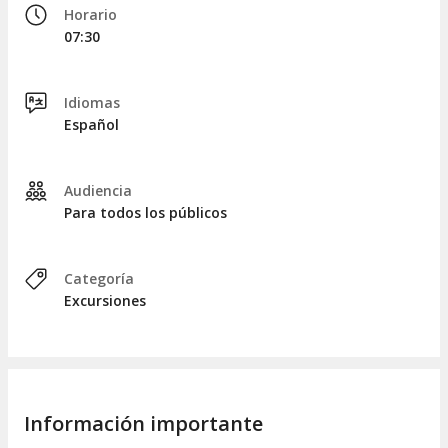
Horario
primeros
hominidos
que habitaron estas cavidades.
07:30
Al concluir nuestra visita a la gruta, regresaremos a La
Carolina, donde contarán con una hora de tiempo libre para
almorzar. Posteriormente, emprenderemos el regreso a su
Idiomas
hotel en Potrero de los Funes, donde se espera nuestra
Español
llegada alrededor de las 14:30 horas.
Audiencia
Para todos los públicos
Categoría
Excursiones
Información importante