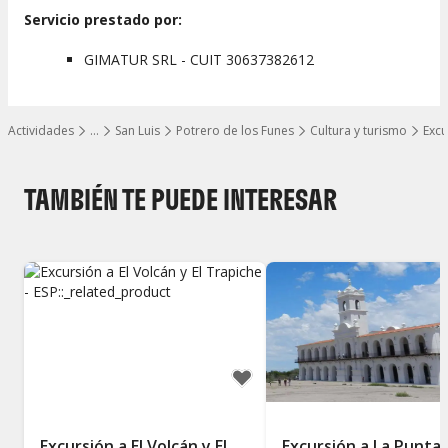
Servicio prestado por:
GIMATUR SRL - CUIT 30637382612
Actividades
…
San Luis
Potrero de los Funes
Cultura y turismo
Excu
Mostrar todos los niveles
TAMBIÉN TE PUEDE INTERESAR
Excursión a El Volcán y El
Excursión a La Punta,