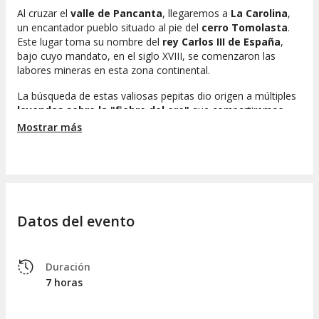
Al cruzar el
valle de Pancanta
, llegaremos a
La Carolina
,
un encantador pueblo situado al pie del
cerro Tomolasta
.
Este lugar toma su nombre del
rey Carlos III de España
,
bajo cuyo mandato, en el siglo XVIII, se comenzaron las
labores mineras en esta zona continental.
La búsqueda de estas valiosas pepitas dio origen a múltiples
leyendas sobre la "fiebre del oro"
que compartiremos
durante la experiencia. Además, aprenderemos sobre el
Mostrar más
transporte de estas riquezas hacia Chile, donde eran fundidas
en la Casa de la Moneda de Santiago.
¿Cuál era el proceso de extracción del oro? Tendremos la
oportunidad de conocerlo de cerca al visitar una
mina de
oro antigua en La Carolina
. Equipados con botas de goma
Datos del evento
y cascos con linternas, realizaremos una caminata de baja
dificultad a través de los túneles. ¿Tendremos la suerte de
encontrar una auténtica pepita?
Duración
Luego de nuestra exploración en la mina, nos dirigiremos a
7 horas
las outskirts de La Carolina para descubrir la
gruta de Inti
Huasi
. ¿Qué misterios encierra esta
cueva prehistórica
? En
su interior, aprenderemos sobre la forma de vida de los