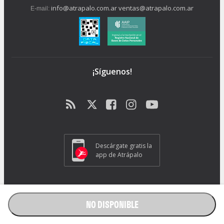
info@atrapalo.com.ar
ventas@atrapalo.com.ar
E-mail:
¡Síguenos!
Descárgate gratis la
app de Atrápalo
Operador Responsable ATRAPALO Legajo 15.735 Atrapalo SRL
Cabildo 1072, CABA - CP 1426.
NO DISPONIBLE