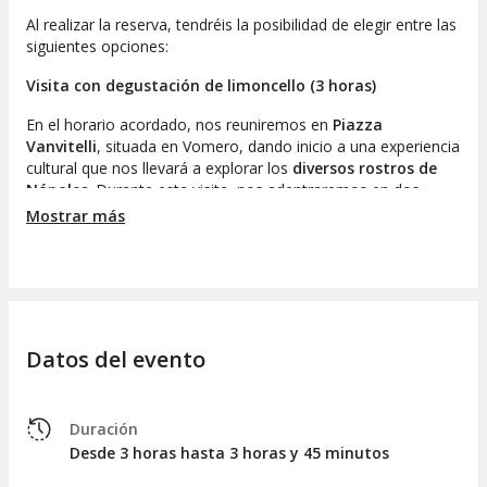
Al realizar la reserva, tendréis la posibilidad de elegir entre las
siguientes opciones:
Visita con degustación de limoncello (3 horas)
En el horario acordado, nos reuniremos en
Piazza
Vanvitelli
, situada en Vomero, dando inicio a una experiencia
cultural que nos llevará a explorar los
diversos rostros de
Nápoles
. Durante esta visita, nos adentraremos en dos
barrios emblemáticos y contrastantes:
Vomero y el Barrio
Mostrar más
Español
. ¡Comencemos!
La primera parada será en la
colina de Vomero
, un área que
comenzó a desarrollarse en el siglo XVII gracias a la
aristocracia local. Hoy en día, Vomero sigue siendo
un barrio
de gran elegancia en Nápoles
, algo que se percibe al
Datos del evento
pasear por sus calles hasta alcanzar las escaleras de
Petraio
,
un encantador conjunto de edificaciones históricas que
ofrecen
vistas espectaculares del golfo
. ¡Un momento
ideal para tomar fotos!
Duración
Desde 3 horas hasta 3 horas y 45 minutos
A lo largo de nuestro recorrido, nos detendremos en una de
las
casas de Petraio
para disfrutar de un descanso en un