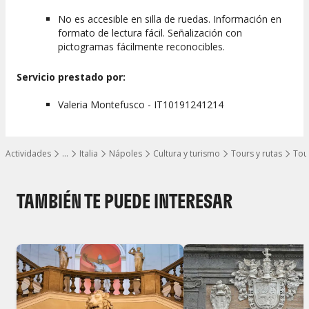
No es accesible en silla de ruedas. Información en
formato de lectura fácil. Señalización con
pictogramas fácilmente reconocibles.
Servicio prestado por:
Valeria Montefusco - IT10191241214
Actividades
…
Italia
Nápoles
Cultura y turismo
Tours y rutas
Tour
Mostrar todos los niveles
TAMBIÉN TE PUEDE INTERESAR