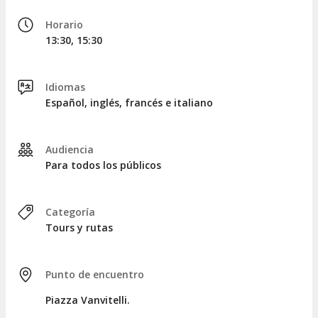
bajo típico
, donde se entregará a cada participante un
Horario
frasquito de 100 ml de limoncello artesanal
. Para los
13:30, 15:30
más jóvenes, habrá una opción sin alcohol.
Después de nuestra pausa, avanzaremos hacia el
Barrio
Español
, conocido por la colorida
arte callejera
que adorna
Idiomas
sus calles. ¡Una auténtica explosión de vida! Caminaremos
Español, inglés, francés e italiano
por el laberinto de callejuelas para descubrir
tiendas de
artesanos
,
imponentes iglesias barrocas
y acogedoras
trattorias
.
Audiencia
Al finalizar cerca de tres horas de recorrido, nos
Para todos los públicos
despediremos a la salida de los barrios en vía Toledo.
Visita con taller de limoncello (3 horas y 45 minutos)
Categoría
Tours y rutas
Si elegís esta opción, disfrutaréis del
mismo recorrido
que
la modalidad anterior, pero además, en un
bajo típico del
barrio de Petraio
, podréis participar en un
taller de 45
minutos para aprender a preparar limoncello
. Durante
Punto de encuentro
esta actividad, ofreceremos productos típicos como taralli,
aceitunas y otros sabores napolitanos. Los menores de 18
Piazza Vanvitelli.
años dispondrán de una bebida sin alcohol.