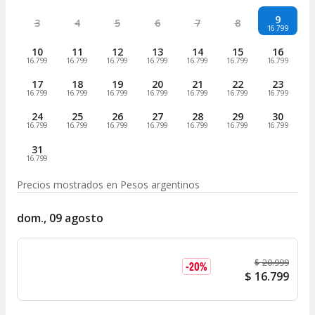
9
3
4
5
6
7
8
16.799
10
11
12
13
14
15
16
16.799
16.799
16.799
16.799
16.799
16.799
16.799
17
18
19
20
21
22
23
16.799
16.799
16.799
16.799
16.799
16.799
16.799
24
25
26
27
28
29
30
16.799
16.799
16.799
16.799
16.799
16.799
16.799
31
16.799
Precios mostrados en
Pesos argentinos
dom., 09 agosto
$
20.999
-
20
%
$
16.799