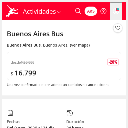
Actividades
ARS
Buenos Aires Bus
Buenos Aires Bus
,
Buenos Aires
, (
ver mapa
)
-
20
%
desde
$
20.999
16.799
$
Una vez confirmado, no se admitirán cambios ni cancelaciones
Fechas
Duración
Del 9
ago.
2026 al 31
dic.
24 horas