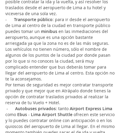
posible contratar la ida y la vuelta, y así resolver los
traslados desde el aeropuerto de Lima a tu hotel y
viceversa de una sola vez.
-
Transporte público
:
para ir desde el aeropuerto
de Lima al centro de la ciudad en transporte público
puedes tomar un
minibus
en las inmediaciones del
aeropuerto, aunque es una opción bastante
arriesgada ya que la zona no es de las más seguras.
Los vehículos no tienen número, sólo el nombre de
algunos de los puntos de la ciudad por donde pasan
por lo que si no conoces la ciudad, será muy
complicado entender que bus deberás tomar para
llegar del aeropuerto de Lima al centro. Esta opción no
te la aconsejamos.
Por temas de seguridad es mejor contratar transporte
privado y que mejor que en Atrápalo donde tienes la
opción de contratar traslados privados al realizar la
reserva de tu Vuelo + Hotel.
-
Autobuses privados
: tanto
Airport Express Lima
como
Ebus
-
Lima Airport Shuttle
ofrecen este servicio
y lo puedes contratar online con anticipación o en los
quioscos del aeropuerto de Lima al llegar. En el mismo
momento también puedes sacar el de ida y vuelta.