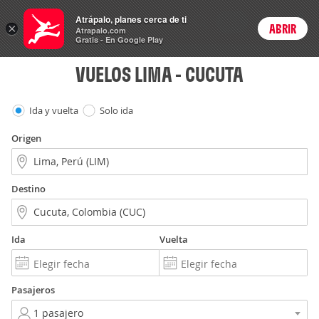
Vuelos
Atrápalo, planes cerca de ti
ARS
×
ABRIR
Precios en
Cambiar moneda
Peso argen
Login
Atrapalo.com
Gratis - En Google Play
VUELOS LIMA - CUCUTA
Ida y vuelta
Solo ida
Origen
Destino
Ida
Vuelta
Pasajeros