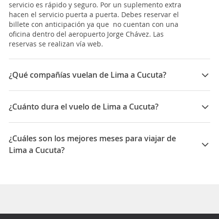
servicio es rápido y seguro. Por un suplemento extra
hacen el servicio puerta a puerta. Debes reservar el
billete con anticipación ya que no cuentan con una
oficina dentro del aeropuerto Jorge Chávez. Las
reservas se realizan vía web.
¿Qué compañías vuelan de Lima a Cucuta?
Las compañías que vuelan de Lima a Cucuta son:
Avianca, LATAM Airlines, Copa Airlines, Viva Air
¿Cuánto dura el vuelo de Lima a Cucuta?
Colombia, JetSmart Peru
La duración media para viajar entre Lima y Cucuta es
07:18
¿Cuáles son los mejores meses para viajar de
Lima a Cucuta?
Los mejores meses para viajar de Lima a Cucuta son
Agosto, Septiembre, Junio