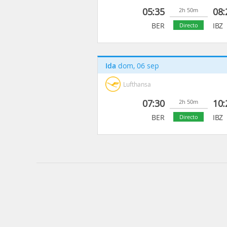
05:35
08:
2h 50m
BER
IBZ
Directo
Ida
dom, 06 sep
Lufthansa
07:30
10:
2h 50m
BER
IBZ
Directo