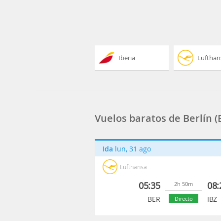
Iberia
Lufthan
Vuelos baratos de Berlín (B
Ida
lun, 31 ago
Lufthansa
05:35
08:
2h 50m
BER
IBZ
Directo