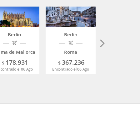
Berlín
Berlín
Berlín
lma de Mallorca
Roma
Londres
178.931
367.236
124.02
$
$
$
contrado el 06 Ago
Encontrado el 06 Ago
Encontrado el 06 