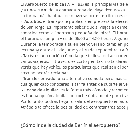
El
Aeropuerto de Ibiza
(IATA: IBZ) es la principal vía d
y a unos 4 Km de la animada zona de Playa d'en Bossa.
La forma más habitual de moverse por el territorio es e
-
Autobús:
el transporte público siempre será la elecci
de San Jorge. Es importante saber que si viajas a
Forme
conocida como la "hermana pequeña de Ibiza". El horari
el horario se amplía y es de 06:00 a 24:20 horas. Algun
Durante la temporada alta, en pleno verano, también 
Portmany entre el 1 de junio y el 30 de septiembre. La 
-
Taxis:
es una opción cómoda que te lleva del aeropuerto
varios viajeros. El trayecto es corto y en taxi no tard
Verás que hay vehículos particulares que realizan el ser
cosa no podrás reclamar.
-
Transfer privado:
una alternativa cómoda pero más cara 
cualquier caso conocerás la tarifa antes de subirte al 
-
Coche de alquiler:
es la forma más cómoda y recomenda
es buena opción alquilar un coche únicamente para trasl
Por lo tanto, podrás llegar o salir del aeropuerto en au
Atrápalo te ofrece la posibilidad de contratar traslados p
¿Cómo ir de la ciudad de Berlín al aeropuerto?