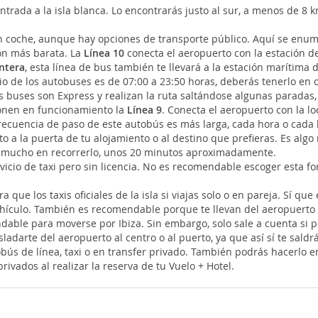
e entrada a la isla blanca. Lo encontrarás justo al sur, a menos de 8 
n coche, aunque hay opciones de transporte público. Aquí se enumer
ón más barata. La
Línea 10
conecta el aeropuerto con la estación de
ntera
, esta línea de bus también te llevará a la estación marítima 
o de los autobuses es de 07:00 a 23:50 horas, deberás tenerlo en c
os buses son Express y realizan la ruta saltándose algunas paradas,
ponen en funcionamiento la
Línea 9
. Conecta el aeropuerto con la lo
frecuencia de paso de este autobús es más larga, cada hora o cada
 a la puerta de tu alojamiento o al destino que prefieras. Es algo
arás mucho en recorrerlo, unos 20 minutos aproximadamente.
vicio de taxi pero sin licencia. No es recomendable escoger esta fo
que los taxis oficiales de la isla si viajas solo o en pareja. Sí 
vehículo. También es recomendable porque te llevan del aeropuerto 
ble para moverse por Ibiza. Sin embargo, solo sale a cuenta si pi
adarte del aeropuerto al centro o al puerto, ya que así sí te saldr
tobús de línea, taxi o en transfer privado. También podrás hacerlo 
rivados al realizar la reserva de tu Vuelo + Hotel.