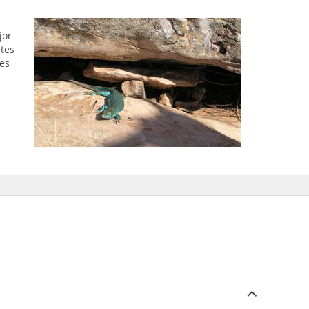
jor
ntes
res