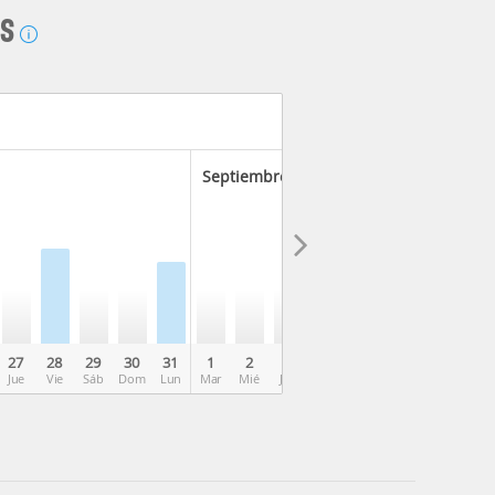
AS
Septiembre 2026
27
28
29
30
31
1
2
3
4
5
6
7
8
Jue
Vie
Sáb
Dom
Lun
Mar
Mié
Jue
Vie
Sáb
Dom
Lun
Mar