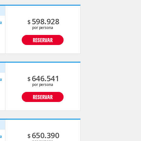
p
598.928
$
a
por persona
RESERVAR
p
646.541
$
a
por persona
RESERVAR
p
650.390
$
a