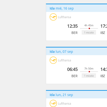
Ida
mié, 16 sep
Lufthansa
12:35
17:
4h 45m
BER
IBZ
1 escala
Ida
lun, 07 sep
Lufthansa
06:45
14:
7h 50m
BER
IBZ
1 escala
Ida
lun, 21 sep
Lufthansa