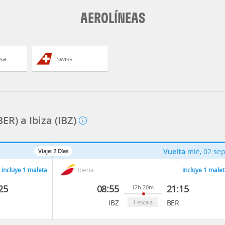
AEROLÍNEAS
sa
Swiss
ER) a Ibiza (IBZ)
Vuelta
mié, 02 se
Viaje:
2
Días
incluye 1 maleta
Iberia
incluye 1 malet
25
08:55
21:15
12h 20m
IBZ
BER
1 escala