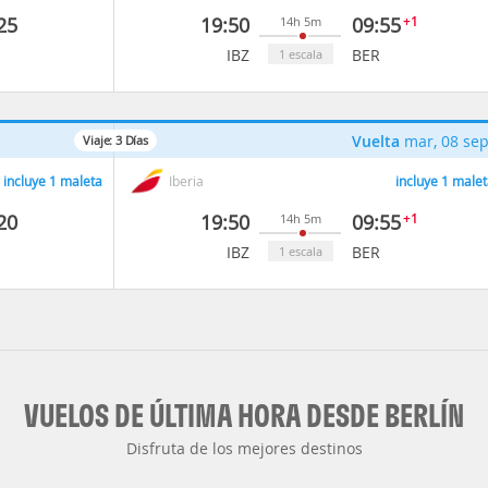
25
19:50
09:55
+1
14h 5m
IBZ
BER
1 escala
Vuelta
mar, 08 se
Viaje:
3
Días
incluye 1 maleta
Iberia
incluye 1 malet
20
19:50
09:55
+1
14h 5m
IBZ
BER
1 escala
VUELOS DE ÚLTIMA HORA DESDE BERLÍN
Disfruta de los mejores destinos