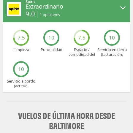
Spirit
Extraordinario
9.0
1
opiniones
7.5
10
7.5
10
Limpieza
Puntualidad
Espacio /
Servicio en tierra
comodidad del
(facturación,
asiento
embarque...)
10
Servicio a bordo
(actitud,
cuidado...)
VUELOS DE ÚLTIMA HORA DESDE
BALTIMORE