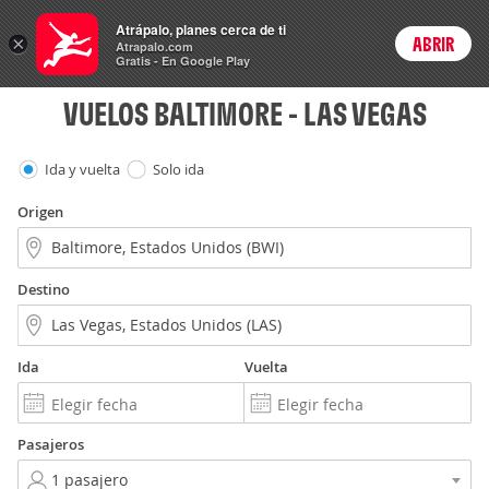
Vuelos
Atrápalo, planes cerca de ti
ARS
×
ABRIR
Precios en
Cambiar moneda
Peso argen
Login
Atrapalo.com
Gratis - En Google Play
VUELOS BALTIMORE - LAS VEGAS
Ida y vuelta
Solo ida
Origen
Destino
Ida
Vuelta
Pasajeros