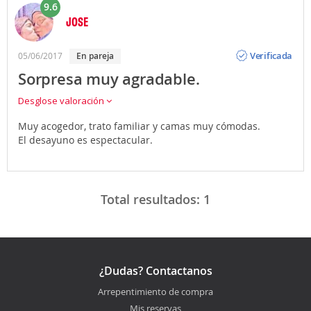
9.6
JOSE
Opinión
Verificada
05/06/2017
En pareja
Sorpresa muy agradable.
Desglose valoración
Muy acogedor, trato familiar y camas muy cómodas.
El desayuno es espectacular.
Total resultados:
1
¿Dudas? Contactanos
Arrepentimiento de compra
Mis reservas