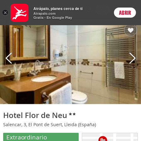
Hoteles
Atrápalo, planes cerca de ti
ARS
×
ABRIR
Cambiar moneda
Login
Precios en
Peso 
Atrapalo.com
Gratis - En Google Play
Hotel Flor de Neu
Salencar, 3, El Pont de Suert, Lleida (España)
Extraordinario