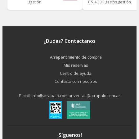
gestión
+
$
4.331
gastos gestión
¿Dudas? Contactanos
Arrepentimiento de compra
Mis reservas
Centro de ayuda
Contacta con nosotros
info@atrapalo.com.ar
ventas@atrapalo.com.ar
E-mail:
¡Síguenos!