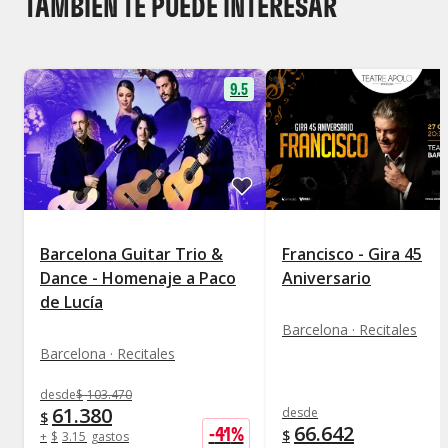
TAMBIÉN TE PUEDE INTERESAR
9.5
Barcelona Guitar Trio &
Francisco - Gira 45
Dance - Homenaje a Paco
Aniversario
de Lucía
Barcelona · Recitales
Barcelona · Recitales
desde
$
103.470
61.380
desde
$
66.642
-
41
%
$
+
$
3.156
gastos