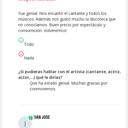
Fue genial. Nos encantó el cantante y todos los
10
10
10
músicos. Además nos gustó mucho la discoteca que
no conocíamos. Buen precio por espectáculo y
Calidad del
Puesta en
Interpretación
consumición. Volveremos!
Espectáculo
Escena
artística
Todo
Nada
¿Si pudieras hablar con el artista (cantante, actriz,
actor,...) qué le dirías?
Que ha estado genial. Muchas gracias por
conmovernos.
JUAN JOSE
10
J