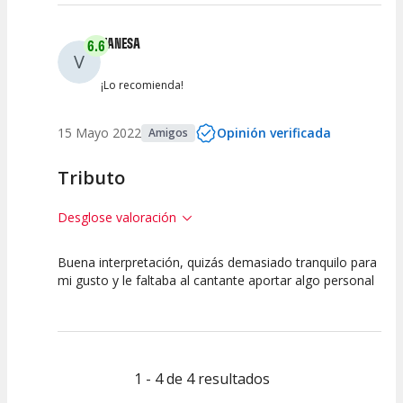
VANESA
6.6
V
¡Lo recomienda!
15 Mayo 2022
Opinión verificada
Amigos
Tributo
Desglose valoración
Buena interpretación, quizás demasiado tranquilo para
7.5
7.5
5
mi gusto y le faltaba al cantante aportar algo personal
Calidad del
Puesta en
Interpretación
Espectáculo
Escena
artística
1 - 4 de 4 resultados