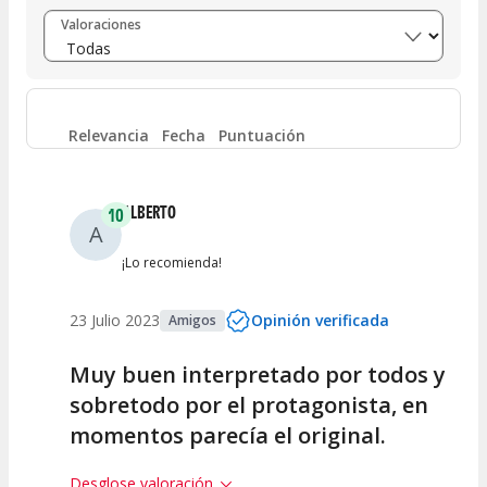
Entre 8 y 10
(
3
)
Valoraciones
Entre 6 y 8
(
1
)
Entre 4 y 6
(
0
)
Relevancia
Fecha
Puntuación
Entre 2 y 4
(
0
)
ALBERTO
10
A
Entre 0 y 2
(
0
)
¡Lo recomienda!
23 Julio 2023
Opinión verificada
Amigos
Muy buen interpretado por todos y
sobretodo por el protagonista, en
momentos parecía el original.
Desglose valoración