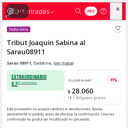
Entradas
ARS
4
/
7
Fecha única
Tribut Joaquin Sabina al
Sarau08911
Sarau 08911
,
Badalona
, (
ver mapa
)
EXTRAORDINARIO
-
11
%
desde
$
31.567
8.7
4
opiniones
28.060
$
+
$
1.403
gastos gestión
Este proveedor no acepta cambios ni devoluciones. Revisa
atentamente tu pedido antes de efectuar la confirmación. Una vez
confirmado no podrá ser modificado ni cancelado.