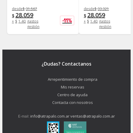
desde
$
31.567
desde
$
33.321
28.059
28.059
$
$
-
11
%
+
$
1.402
gastos
+
$
1.402
gastos
gestión
gestión
¿Dudas? Contactanos
Arrepentimiento de compra
Mis reservas
Centro de ayuda
Contacta con nosotros
info@atrapalo.com.ar
ventas@atrapalo.com.ar
E-mail: