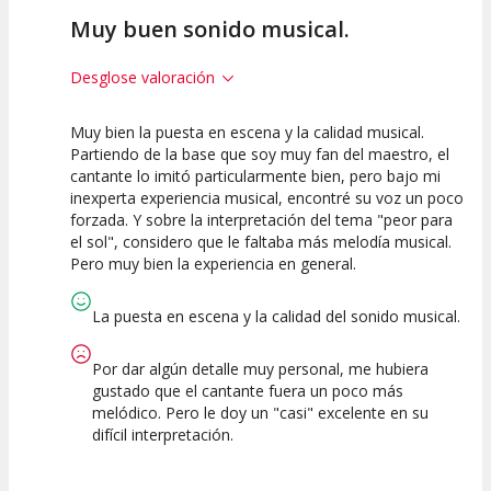
Muy buen sonido musical.
Desglose valoración
Muy bien la puesta en escena y la calidad musical.
7.5
10
7.5
Partiendo de la base que soy muy fan del maestro, el
cantante lo imitó particularmente bien, pero bajo mi
Calidad del
Puesta en
Interpretación
inexperta experiencia musical, encontré su voz un poco
Espectáculo
Escena
artística
forzada. Y sobre la interpretación del tema "peor para
el sol", considero que le faltaba más melodía musical.
Pero muy bien la experiencia en general.
La puesta en escena y la calidad del sonido musical.
Por dar algún detalle muy personal, me hubiera
gustado que el cantante fuera un poco más
melódico. Pero le doy un "casi" excelente en su
difícil interpretación.