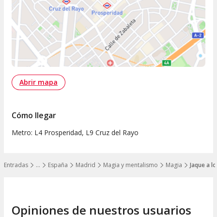
Abrir mapa
Cómo llegar
Metro: L4 Prosperidad, L9 Cruz del Rayo
Entradas
…
España
Madrid
Magia y mentalismo
Magia
Jaque a l
Mostrar todos los niveles
Opiniones de nuestros usuarios