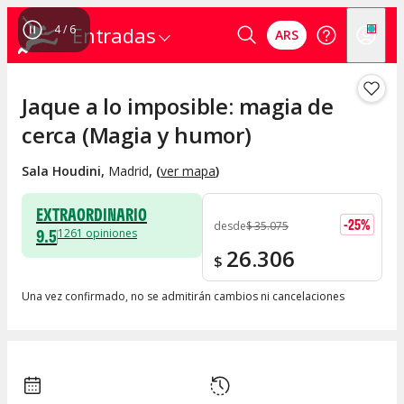
4
/
6
Entradas
ARS
Jaque a lo imposible: magia de
cerca (Magia y humor)
Sala Houdini
,
Madrid
, (
ver mapa
)
EXTRAORDINARIO
-
25
%
desde
$
35.075
9.5
1261
opiniones
26.306
$
Una vez confirmado, no se admitirán cambios ni cancelaciones