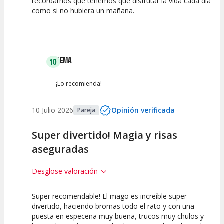
recordarnos que tenemos que disfrutar la vida cada día
como si no hubiera un mañana.
GEMA
10
¡Lo recomienda!
10 Julio 2026
Opinión verificada
Pareja
Super divertido! Magia y risas
aseguradas
Desglose valoración
Super recomendable! El mago es increíble super
10
10
10
divertido, haciendo bromas todo el rato y con una
puesta en especena muy buena, trucos muy chulos y
Calidad del
Puesta en
Interpretación