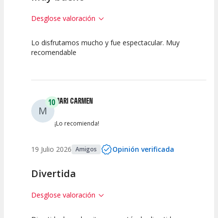
Desglose valoración
Lo disfrutamos mucho y fue espectacular. Muy
10
10
10
recomendable
Calidad del
Puesta en
Interpretación
Espectáculo
Escena
artística
MARI CARMEN
10
M
¡Lo recomienda!
19 Julio 2026
Opinión verificada
Amigos
Divertida
Desglose valoración