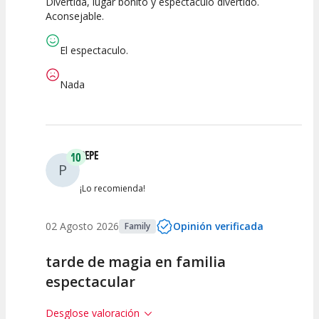
Divertida, lugar bonito y espectáculo divertido.
10
10
10
Aconsejable.
Calidad del
Puesta en
Interpretación
Espectáculo
Escena
artística
El espectaculo.
Nada
PEPE
10
P
¡Lo recomienda!
02 Agosto 2026
Opinión verificada
Family
tarde de magia en familia
espectacular
Desglose valoración