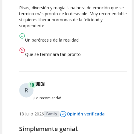
Risas, diversión y magia. Una hora de emoción que se
10
10
10
termina más pronto de lo deseable. Muy recomendable
si quieres liberar hormonas de la felicidad y
Calidad del
Puesta en
Interpretación
sorprenderte
Espectáculo
Escena
artística
Un paréntesis de la realidad
Que se terminara tan pronto
RUBEN
10
R
¡Lo recomienda!
18 Julio 2026
Opinión verificada
Family
Simplemente genial.