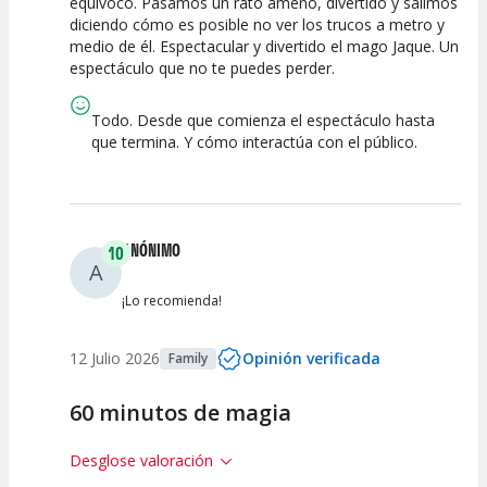
equivocó. Pasamos un rato ameno, divertido y salimos
diciendo cómo es posible no ver los trucos a metro y
Calidad del
Puesta en
Interpretación
medio de él. Espectacular y divertido el mago Jaque. Un
Espectáculo
Escena
artística
espectáculo que no te puedes perder.
Todo. Desde que comienza el espectáculo hasta
que termina. Y cómo interactúa con el público.
ANÓNIMO
10
A
¡Lo recomienda!
12 Julio 2026
Opinión verificada
Family
60 minutos de magia
Desglose valoración