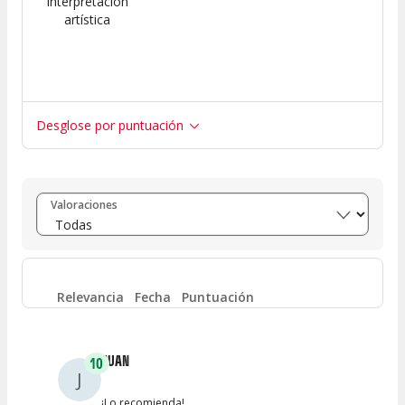
Interpretación
artística
Desglose por puntuación
Entre 8 y 10
(
1257
)
Valoraciones
Entre 6 y 8
(
68
)
Entre 4 y 6
(
16
)
Relevancia
Fecha
Puntuación
Entre 2 y 4
(
4
)
JUAN
10
J
Entre 0 y 2
(
5
)
¡Lo recomienda!