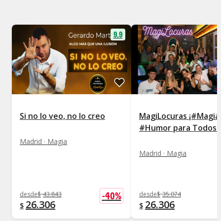
9.9
Si no lo veo, no lo creo
MagiLocuras ¡#Magia
#Humor para Todos!
Madrid · Magia
Madrid · Magia
-
40
%
desde
$
43.843
desde
$
35.074
26.306
26.306
$
$