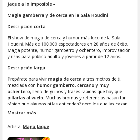
Jaque a lo Imposible -
Magia gamberra y de cerca en la Sala Houdini
Descripción corta
El show de magia de cerca y humor más loco de la Sala
Houdini. Más de 100.000 espectadores en 20 años de éxito.
Magia potente, humor gamberro y ochentero, improvisación
y risas para público adulto y jóvenes a partir de 12 años.
Descripción larga
Prepárate para vivir
magia de cerca
a tres metros de ti,
mezclada con
humor gamberro, cercano y muy
ochentero
, lleno de guiños y frases rápidas que hay que
pillarlas al vuelo
. Muchas bromas y referencias pasan tan
rápido que algunos ni las entienden? pero los que las cazan,
se parten.
Mostrar más
Jaque a lo Imposible
es el espectáculo insignia de la Sala
Artista:
Mago Jaque
Houdini, con más de
100.000 espectadores
y más de
20
años en cartel
en Madrid. Cartas, monedas y objetos