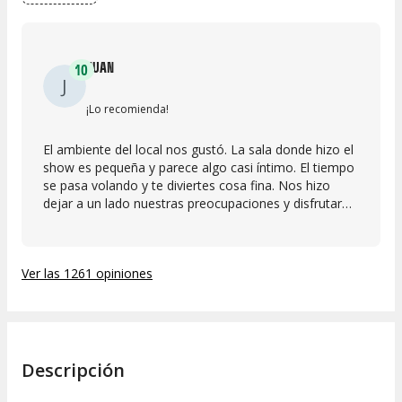
JUAN
10
J
¡Lo recomienda!
El ambiente del local nos gustó. La sala donde hizo el
show es pequeña y parece algo casi íntimo. El tiempo
se pasa volando y te diviertes cosa fina. Nos hizo
dejar a un lado nuestras preocupaciones y disfrutar
un buen rato. ¡A mi amiga le dolía la mandíbula de
tanto reír!
Ver las 1261 opiniones
Descripción