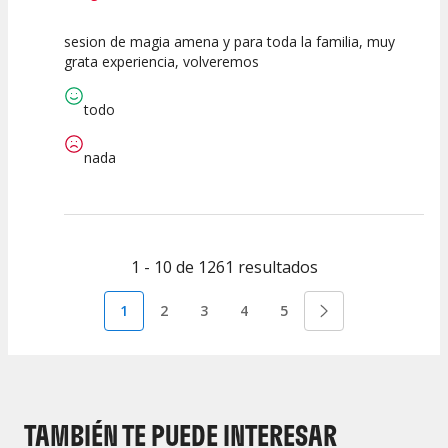
sesion de magia amena y para toda la familia, muy
10
10
10
grata experiencia, volveremos
Calidad del
Puesta en
Interpretación
Espectáculo
Escena
artística
todo
nada
1 - 10 de 1261 resultados
1
2
3
4
5
TAMBIÉN TE PUEDE INTERESAR