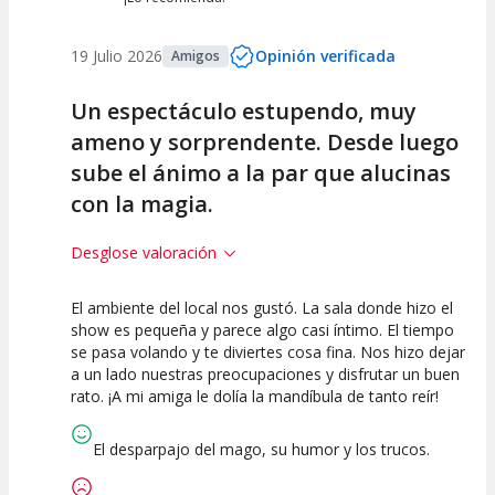
19 Julio 2026
Opinión verificada
Amigos
Un espectáculo estupendo, muy
ameno y sorprendente. Desde luego
sube el ánimo a la par que alucinas
con la magia.
Desglose valoración
El ambiente del local nos gustó. La sala donde hizo el
10
10
10
show es pequeña y parece algo casi íntimo. El tiempo
se pasa volando y te diviertes cosa fina. Nos hizo dejar
Calidad del
Puesta en
Interpretación
a un lado nuestras preocupaciones y disfrutar un buen
Espectáculo
Escena
artística
rato. ¡A mi amiga le dolía la mandíbula de tanto reír!
El desparpajo del mago, su humor y los trucos.