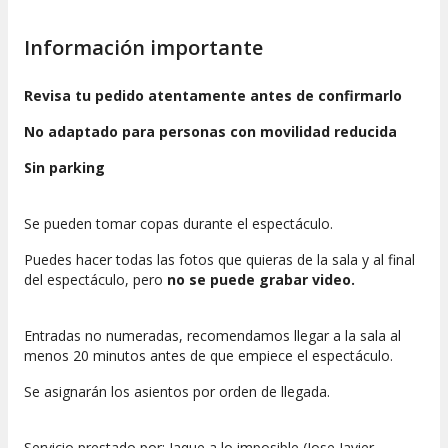
adolescentes a partir de 12 años
.
Información importante
Hay humor gamberro, ochentero, algún taco y chistes
rápidos que muchas veces solo pillan los adultos; aunque
puede haber niños no es un show infantil.
Revisa tu pedido atentamente antes de confirmarlo
No adaptado para personas con movilidad reducida
Sin parking
Se pueden tomar copas durante el espectáculo.
Puedes hacer todas las fotos que quieras de la sala y al final
del espectáculo, pero
no se puede grabar video.
Entradas no numeradas, recomendamos llegar a la sala al
menos 20 minutos antes de que empiece el espectáculo.
Se asignarán los asientos por orden de llegada.
Servicio prestado por: Jaque a lo imposible (Jose Javier