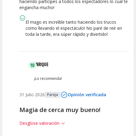
haciendo partícipes a todos los espectadores lo cual te
Espectáculo
Escena
artística
engancha mucho!
El mago es increíble tanto haciendo los trucos
como llevando el espectáculo! No paré de reír en
toda la tarde, era súper rápido y divertido!
ENRIQUE
10
¡Lo recomienda!
31 Julio 2026
Opinión verificada
Pareja
Magia de cerca muy bueno!
Desglose valoración