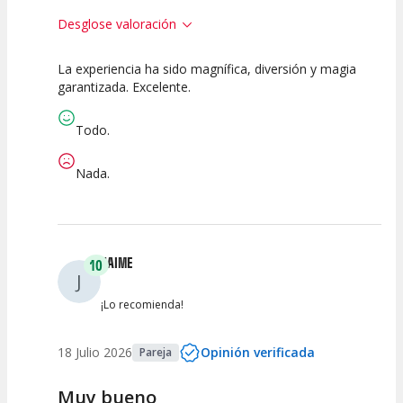
Desglose valoración
La experiencia ha sido magnífica, diversión y magia
10
10
10
garantizada. Excelente.
Calidad del
Puesta en
Interpretación
Espectáculo
Escena
artística
Todo.
Nada.
JAIME
10
J
¡Lo recomienda!
18 Julio 2026
Opinión verificada
Pareja
Muy bueno