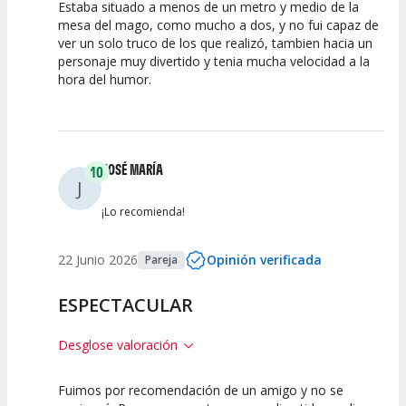
Estaba situado a menos de un metro y medio de la
10
10
10
mesa del mago, como mucho a dos, y no fui capaz de
ver un solo truco de los que realizó, tambien hacia un
Calidad del
Puesta en
Interpretación
personaje muy divertido y tenia mucha velocidad a la
Espectáculo
Escena
artística
hora del humor.
JOSÉ MARÍA
10
J
¡Lo recomienda!
22 Junio 2026
Opinión verificada
Pareja
ESPECTACULAR
Desglose valoración
Fuimos por recomendación de un amigo y no se
10
10
10