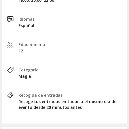
19:00, 20:00, 22:00
Magia de cerca a pocos metros de tus ojos.
Humor gamberro, cercano, ochentero y afilado (sin
ser hiriente).
Idiomas
Bromas y guiños rápidos que hay que pillarlos al
Español
vuelo.
Espectáculo pensado para público adulto y jóvenes
a partir de 12 años.
Edad mínima
Más de 100.000 espectadores y más de 20 años en
12
cartel en la Sala Houdini.
Mago dos veces Campeón de España y
Subcampeón del Mundo en magia de cerca.
Categoría
Aforo máximo de 45 personas: ambiente íntimo e
Magia
interactivo.
Se pueden tomar copas durante el espectáculo.
Recogida de entradas
Recoge tus entradas en taquilla el mismo día del
FAQ
evento desde 20 minutos antes
¿Es apto para niños?
El espectáculo está pensado para
público adulto y