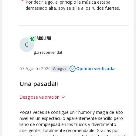
Por decir algo, al principio la música estaba
demasiado alta, soy se si le a los ruidos fuertes.
CAROLINA
10
C
¡Lo recomienda!
07 Agosto 2026
Opinión verificada
Amigos
Una pasada!!
Desglose valoración
Pocas veces se consigue unir humor y magia de alto
10
10
10
nivel en un espectáculo aparentemente sencillo pero
lleno de complejidad en los trucos y divertimento
Calidad del
Puesta en
Interpretación
inteligente. Totalmente recomendable. Gracias por
Espectáculo
Escena
artística