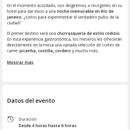
En el momento acordado, nos dirigiremos a recogerles en su
hotel para dar inicio a una
noche memorable en Río de
Janeiro
. ¿Listos para experimentar el verdadero pulso de la
ciudad?
El primer destino será una
churrasquería de estilo rodizio
.
En esta experiencia gastronómica, los meseros les ofrecerán
directamente en la mesa una variada selección de cortes de
carne:
picanha, costilla, cordero
y mucho más,
complementado por un buffet libre de ensaladas y platillos
tradicionales.
Mostrar más
Con las fuerzas renovadas, nos trasladaremos al histórico
barrio de
Lapa
para ingresar a
Rio Scenarium
. Situado en un
antiguo inmueble de tres plantas adornado con antigüedades
y mobiliario vintage, este establecimiento es más que un
simple club: constituye una relevante institución cultural.
Datos del evento
A lo largo de la noche, tendrán la oportunidad de disfrutar de
dos actuaciones en vivo
que representan la rica tradición
musical de Brasil. Dependiendo de la programación, se
Duración
dejarán llevar por los ritmos de la samba,
la MPB (Música
Desde 4 horas hasta 6 horas
Popular Brasileña), el choro, el forró
o la elegante gafieira.