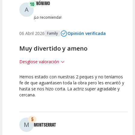
ANÓNIMO
10
A
¡Lo recomienda!
06 Abril 2026
Opinión verificada
Family
Muy divertido y ameno
Desglose valoración
Hemos estado con nuestras 2 peques y no teníamos
10
10
10
fe de que aguantasen toda la obra pero les encantó y
hasta se nos hizo corta. La actriz super agradable y
Calidad del
Puesta en
Interpretación
cercana.
Espectáculo
Escena
artística
5
M
MONTSERRAT