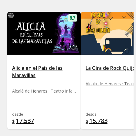
9.7
Alicia en el País de las
La Gira de Rock Quij
Maravillas
Alcalá de Henares · Teatro infantil
desde
desde
17.537
15.783
$
$