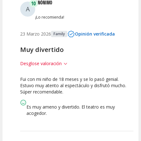
ANÓNIMO
10
A
¡Lo recomienda!
23 Marzo 2026
Opinión verificada
Family
Muy divertido
Desglose valoración
Fui con mi niño de 18 meses y se lo pasó genial.
10
10
10
Estuvo muy atento al espectáculo y disfrutó mucho.
Súper recomendable.
Calidad del
Puesta en
Interpretación
Espectáculo
Escena
artística
Es muy ameno y divertido. El teatro es muy
acogedor.