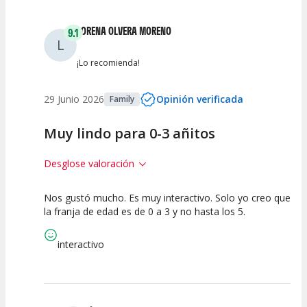
Entre 2 y 4
(
0
)
LORENA OLVERA MORENO
9.1
L
Entre 0 y 2
(
0
)
¡Lo recomienda!
29 Junio 2026
Opinión verificada
Family
Muy lindo para 0-3 añitos
Desglose valoración
Nos gustó mucho. Es muy interactivo. Solo yo creo que
10
10
7.5
la franja de edad es de 0 a 3 y no hasta los 5.
Calidad del
Puesta en
Interpretación
Espectáculo
Escena
artística
interactivo