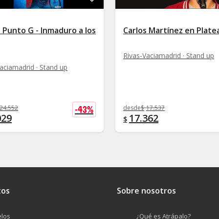
 Punto G - Inmaduro a los
Carlos Martínez en Plate
Rivas-Vaciamadrid · Stand up
aciamadrid · Stand up
-
43
%
24.552
desde
$
17.537
029
17.362
$
tos
Sobre nosotros
los
¿Qué es Atrápalo?