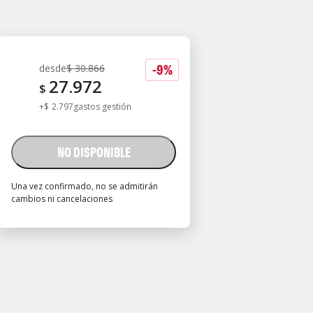
-
9
%
desde
$
30.866
27.972
$
+
$
2.797
gastos gestión
NO DISPONIBLE
Una vez confirmado, no se admitirán
cambios ni cancelaciones