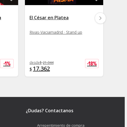
a
El César en Platea
Javie
Rivas-Vaciamadrid · Stand up
Rivas-
-
1
%
-
18
%
desde
$
21.044
desde
$
17.362
14.
$
$
¿Dudas? Contactanos
Arrepentimiento de compra