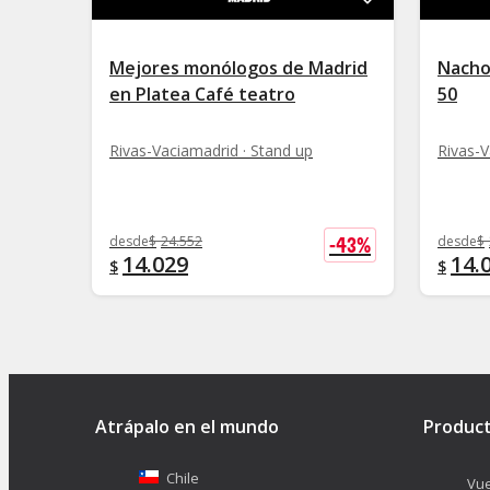
Mejores monólogos de Madrid
Nacho
en Platea Café teatro
50
Rivas-Vaciamadrid · Stand up
Rivas-V
-
43
%
desde
$
24.552
desde
$
14.029
14.
$
$
Atrápalo en el mundo
Produc
Chile
Vue