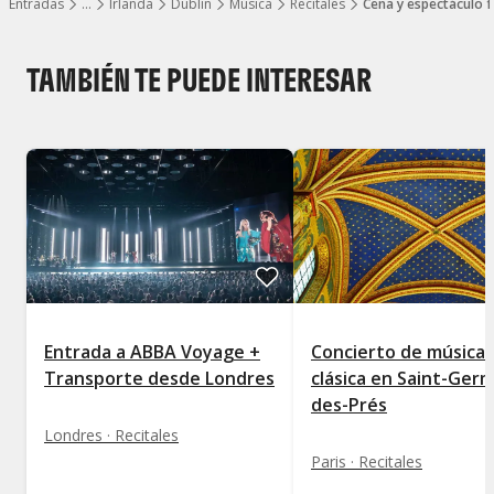
Entradas
…
Irlanda
Dublín
Música
Recitales
Cena y espectáculo f
Mostrar todos los niveles
TAMBIÉN TE PUEDE INTERESAR
Entrada a ABBA Voyage +
Concierto de música
Transporte desde Londres
clásica en Saint-Germ
des-Prés
Londres · Recitales
Paris · Recitales