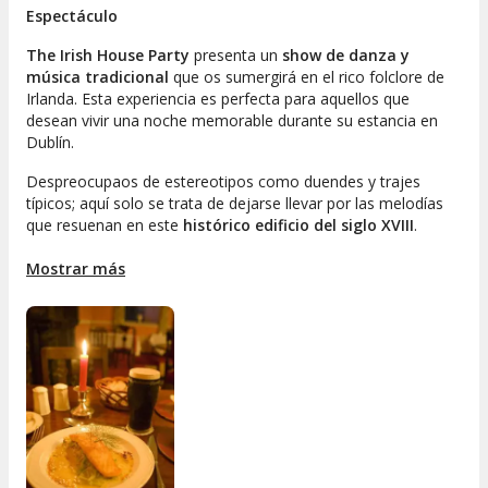
Espectáculo
The Irish House Party
presenta un
show de danza y
música tradicional
que os sumergirá en el rico folclore de
Irlanda. Esta experiencia es perfecta para aquellos que
desean vivir una noche memorable durante su estancia en
Dublín.
Despreocupaos de estereotipos como duendes y trajes
típicos; aquí solo se trata de dejarse llevar por las melodías
que resuenan en este
histórico edificio del siglo XVIII
.
Durante el espectáculo, seréis testigos de la habilidad de los
bailarines que interpretan piezas clásicas usando
Mostrar más
instrumentos emblemáticos como
el arpa, la gaita y el
bodhrán
.
Menú
La cena tradicional servida en el Lansdowne Hotel consta de
tres platos
, con las siguientes opciones disponibles:
Entrante
: sopa de verduras acompañada de pan de
soda irlandés, Dublin Coddle (salchichas de cerdo en