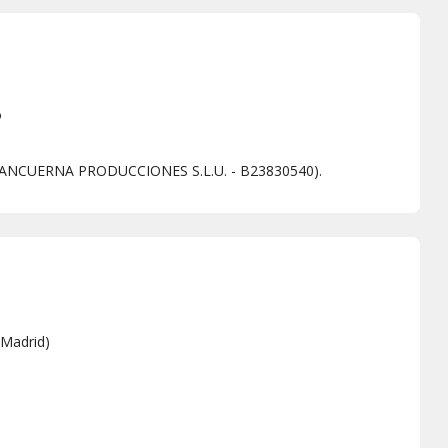
o
LAMANCUERNA PRODUCCIONES S.L.U. - B23830540).
Madrid
)