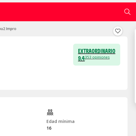
bu2 Impro
EXTRAORDINARIO
9.4
353
opiniones
Edad mínima
16