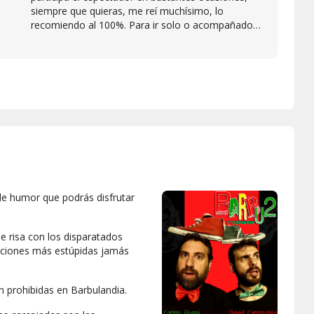
e
siempre que quieras, me reí muchísimo, lo
recomiendo al 100%. Para ir solo o acompañado,
además el sitio es acogedor, te puedes tomar
algo. Barbu2 son la leche y Carlos Puggi en
especial.
e humor que podrás disfrutar
de risa con los disparatados
nciones más estúpidas jamás
n prohibidas en
Barbulandia
.