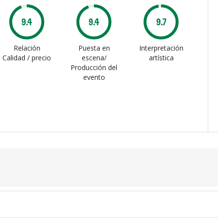
9.4
9.4
9.7
Relación
Puesta en
Interpretación
Calidad / precio
escena/
artística
Producción del
evento