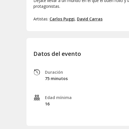
Déjate llevar a un mundo en el que el buen rollo y 
protagonistas.
Artistas:
Carlos Puggi
,
David Carras
Datos del evento
Duración
75 minutos
Edad mínima
16