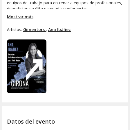
equipos de trabajo para entrenar a equipos de profesionales,
deportistas de élite e impartir conferencias.
Mostrar más
Es conferenciante habitual y participa activamente con
equipos de trabajo y deportivos para diseñar programas de
Artistas:
Gimentors 
,
Ana Ibáñez
entrenamiento a nivel nacional e internacional. Autora del
libro “ Sorprende a tu mente” Ed. Planeta 16a edición .
Colabora habitualmente en medios de comunicación y
empresas como Telefónica, Cisco, FIFA, Liberty Seguros,
Helena Rubinstein, Astrazeneca, BBVA o Banco Santander
entre otras.
Datos del evento