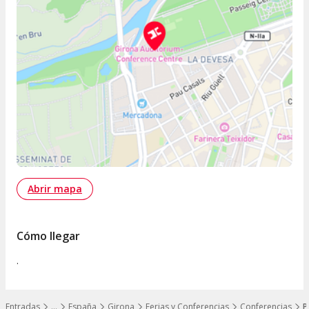
Abrir mapa
Cómo llegar
.
Entradas
…
España
Girona
Ferias y Conferencias
Conferencias
P